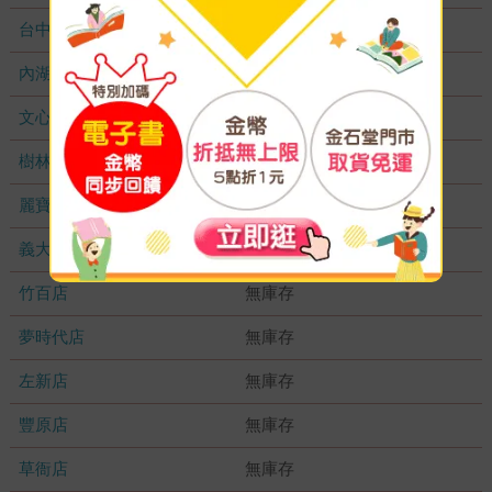
台中秀泰店
無庫存
內湖大潤發
無庫存
文心店
無庫存
樹林店
無庫存
麗寶店
無庫存
義大店
無庫存
竹百店
無庫存
夢時代店
無庫存
左新店
無庫存
豐原店
無庫存
草衙店
無庫存