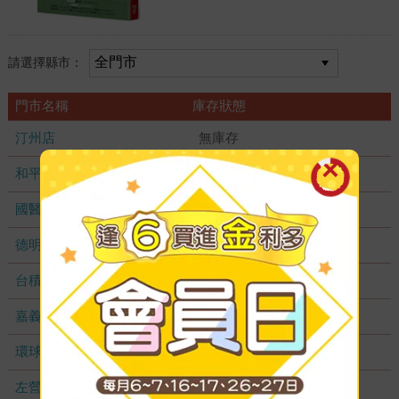
請選擇縣市：
門市名稱
庫存狀態
汀州店
無庫存
和平店
無庫存
國醫加盟店
無庫存
德明加盟店
無庫存
台積店
無庫存
嘉義耐斯店
無庫存
環球店
無庫存
左營店
無庫存