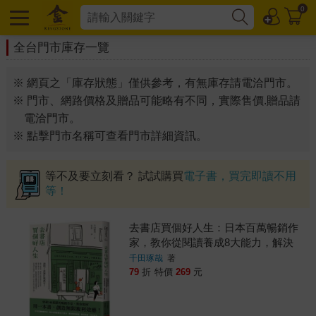
0
全台門市庫存一覽
※ 網頁之「庫存狀態」僅供參考，有無庫存請電洽門市。
※ 門市、網路價格及贈品可能略有不同，實際售價.贈品請
電洽門市。
※ 點擊門市名稱可查看門市詳細資訊。
等不及要立刻看？ 試試購買
電子書，買完即讀不用
等！
去書店買個好人生：日本百萬暢銷作
家，教你從閱讀養成8大能力，解決
職場煩惱、關係焦慮、未來迷茫
千田琢哉
著
79
折
特價
269
元