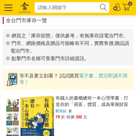
0
全台門市庫存一覽
※ 網頁之「庫存狀態」僅供參考，有無庫存請電洽門市。
※ 門市、網路價格及贈品可能略有不同，實際售價.贈品請
電洽門市。
※ 點擊門市名稱可查看門市詳細資訊。
等不及要立刻看？ 試試購買
電子書，買完即讀不用
等！
有錢人的書櫃總有一本心理學書：打
造你的「易富」體質，成為掌握財富
的5%人！
鄭寅鎬
著
79
折
特價
300
元