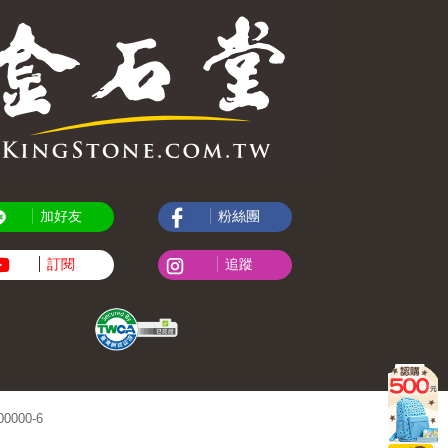
加好友
粉絲團
訂閱
追蹤
000-6