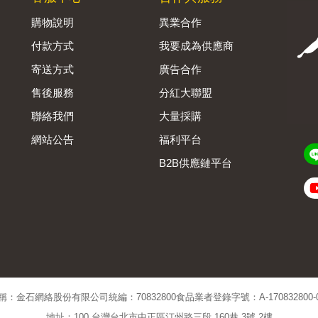
購物說明
異業合作
付款方式
我要成為供應商
寄送方式
廣告合作
售後服務
分紅大聯盟
聯絡我們
大量採購
網站公告
福利平台
B2B供應鏈平台
Admin
稱：金石網絡股份有限公司
統編：70832800
食品業者登錄字號：A-170832800-00
地址：100 台灣台北市中正區汀州路三段 160巷 3號 2樓