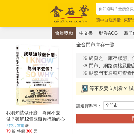
國中自修評量
東野
唯紅花綻放
奧德賽
會員獎勵
中文書
動漫ACG
親子
全台門市庫存一覽
※ 網頁之「庫存狀態」
※ 門市、網路價格及贈
※ 點擊門市名稱可查看
等不及要立刻看？ 
請選擇縣市：
我明知該做什麼，為何不去
做？破解12個阻礙你行動的心
理阻力，拿回時間主導權
尼克．霍爾
著
79
折
特價
300
元