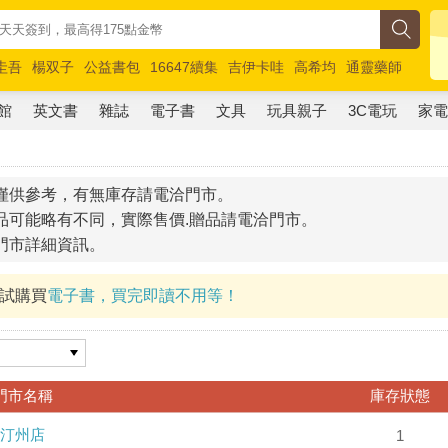
圭吾
楊双子
公益書包
16647續集
吉伊卡哇
高希均
通靈藥師
路邊攤新作
馬斯克
玩具總動員5
超慢跑
館
英文書
雜誌
電子書
文具
玩具親子
3C電玩
家
僅供參考，有無庫存請電洽門市。
品可能略有不同，實際售價.贈品請電洽門市。
門市詳細資訊。
試試購買
電子書，買完即讀不用等！
門市名稱
庫存狀態
汀州店
1