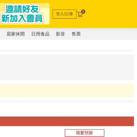
0
登入/註冊
電
居家休閒
日用食品
影音
售票
我要預留