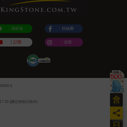
加好友
粉絲團
訂閱
追蹤
000-6
會
~17:30 (國定例假日除外)
員
日