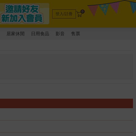
0
登入/註冊
電
居家休閒
日用食品
影音
售票