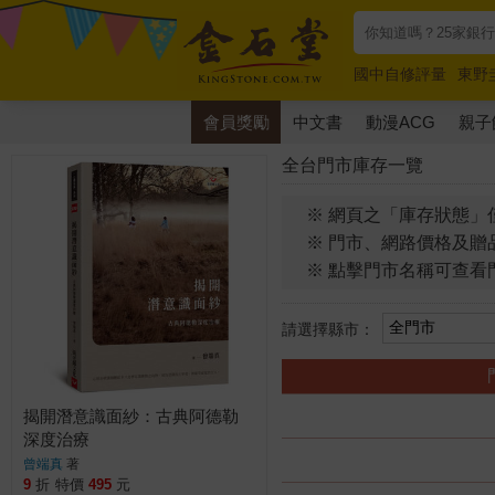
國中自修評量
東野
唯紅花綻放
奧德賽
會員獎勵
中文書
動漫ACG
親子
全台門市庫存一覽
※ 網頁之「庫存狀態」
※ 門市、網路價格及贈
※ 點擊門市名稱可查看
請選擇縣市：
揭開潛意識面紗：古典阿德勒
深度治療
曾端真
著
9
折
特價
495
元