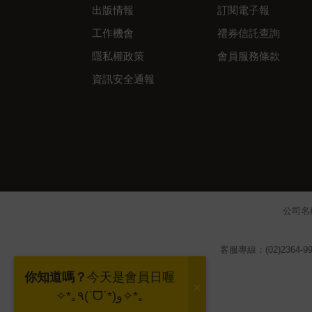
出版情報
訂閱電子報
工作機會
禮券信託查詢
隱私權政策
會員服務條款
資訊安全通報
公司名
客服專線：(02)2364-99
你知道嗎？
今天是會員日喔
✧*｡٩(ˊᗜˋ*)و✧*｡