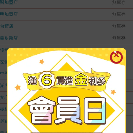
國醫加盟店
無庫存
德明加盟店
無庫存
台積店
無庫存
嘉義耐斯店
無庫存
環球店
無庫存
左營店
無庫存
台中秀泰店
無庫存
內湖大潤發
無庫存
文心店
無庫存
樹林店
無庫存
麗寶店
無庫存
義大店
無庫存