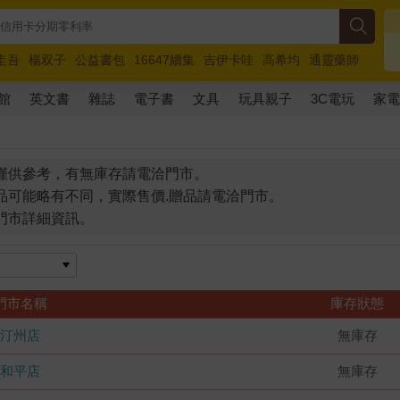
圭吾
楊双子
公益書包
16647續集
吉伊卡哇
高希均
通靈藥師
路邊攤新作
馬斯克
玩具總動員5
超慢跑
館
英文書
雜誌
電子書
文具
玩具親子
3C電玩
家
僅供參考，有無庫存請電洽門市。
品可能略有不同，實際售價.贈品請電洽門市。
門市詳細資訊。
門市名稱
庫存狀態
汀州店
無庫存
和平店
無庫存