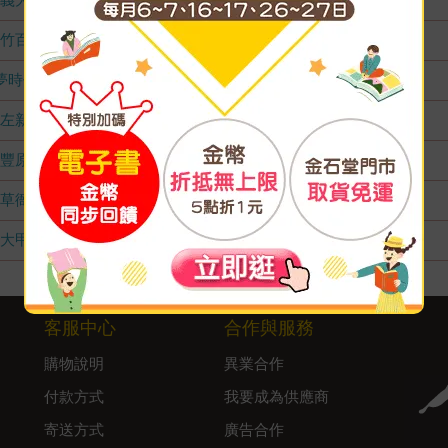
竹百店
無庫存
夢時代店
無庫存
左新店
無庫存
豐原店
無庫存
草衙店
無庫存
大甲店
無庫存
客服中心
合作與服務
購物說明
異業合作
付款方式
我要成為供應商
寄送方式
廣告合作