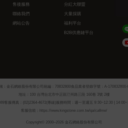
售後服務
分紅大聯盟
聯絡我們
大量採購
網站公告
福利平台
B2B供應鏈平台
Admin
稱：金石網絡股份有限公司
統編：70832800
食品業者登錄字號：A-170832800-00
地址：100 台灣台北市中正區汀州路三段 160巷 3號 2樓
89
客服傳真：(02)2364-4672(專線)
服務時間：週一至週五 9:30~12:30 | 14:00
客服信箱：https://www.kingstone.com.tw/qa/callme/
Copyright© 2000–2026 金石網絡股份有限公司