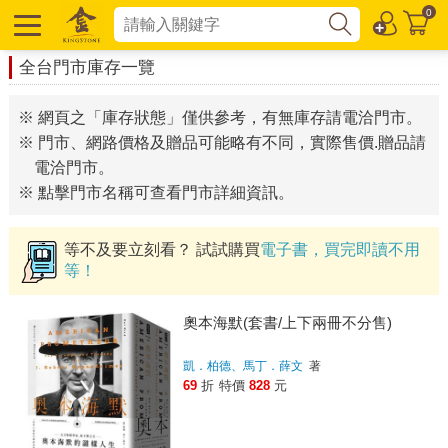
0
全台門市庫存一覽
※ 網頁之「庫存狀態」僅供參考，有無庫存請電洽門市。
※ 門市、網路價格及贈品可能略有不同，實際售價.贈品請
電洽門市。
※ 點擊門市名稱可查看門市詳細資訊。
等不及要立刻看？ 試試購買
電子書，買完即讀不用
等！
奧本海默(套書/上下兩冊不分售)
凱．柏德、馬丁．薛文
著
69
折
特價
828
元