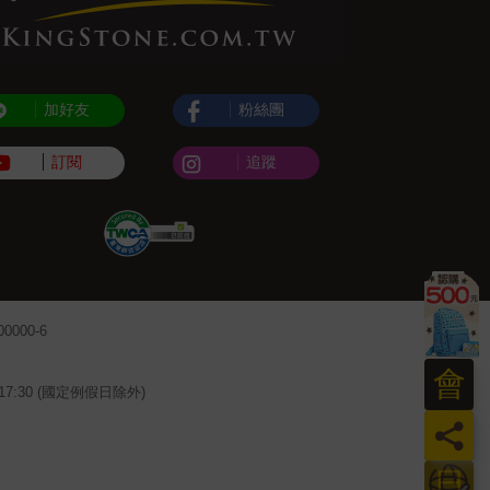
加好友
粉絲團
訂閱
追蹤
000-6
會
~17:30 (國定例假日除外)
員
日