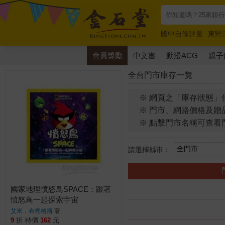
國中自修評量
東野
唯紅花綻放
奧德賽
會員獎勵
中文書
動漫ACG
親子
全台門市庫存一覽
※ 網頁之「庫存狀態」
※ 門市、網路價格及贈
※ 點擊門市名稱可查看
請選擇縣市：
國家地理憤怒鳥SPACE：跟著
憤怒鳥一起探索宇宙
艾米．布裡格斯
著
9
折
特價
162
元