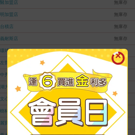
國醫加盟店
無庫存
德明加盟店
無庫存
台積店
無庫存
嘉義耐斯店
無庫存
環球店
無庫存
左營店
無庫存
台中秀泰店
無庫存
內湖大潤發
無庫存
文心店
無庫存
樹林店
無庫存
麗寶店
無庫存
義大店
無庫存