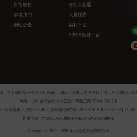
售後服務
分紅大聯盟
聯絡我們
大量採購
網站公告
福利平台
B2B供應鏈平台
Admin
稱：金石網絡股份有限公司
統編：70832800
食品業者登錄字號：A-170832800-00
地址：100 台灣台北市中正區汀州路三段 160巷 3號 2樓
89
客服傳真：(02)2364-4672(專線)
服務時間：週一至週五 9:30~12:30 | 14:00
客服信箱：https://www.kingstone.com.tw/qa/callme/
Copyright© 2000–2026 金石網絡股份有限公司