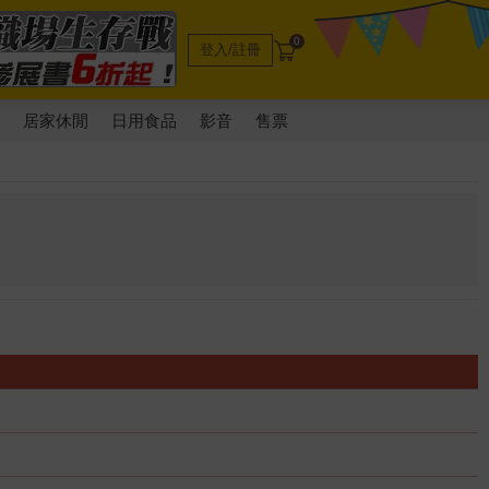
0
登入/註冊
電
居家休閒
日用食品
影音
售票