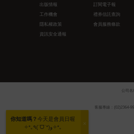
出版情報
訂閱電子報
工作機會
禮券信託查詢
隱私權政策
會員服務條款
資訊安全通報
公司名
客服專線：(02)2364-99
你知道嗎？
今天是會員日喔
✧*｡٩(ˊᗜˋ*)و✧*｡