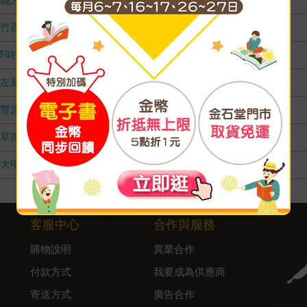
竹百店
無庫存
夢時代店
無庫存
左新店
無庫存
豐原店
無庫存
草衙店
無庫存
大甲店
無庫存
客服中心
合作與服務
購物說明
異業合作
付款方式
我要成為供應商
寄送方式
廣告合作