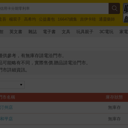
圭吾
楊双子
高希均
公益書包
16647續集
吉伊卡哇
通靈藥師
路邊攤新作
馬斯克
玩具總動員5
超慢跑
館
英文書
雜誌
電子書
文具
玩具親子
3C電玩
家
僅供參考，有無庫存請電洽門市。
品可能略有不同，實際售價.贈品請電洽門市。
門市詳細資訊。
門市名稱
庫存狀態
汀州店
無庫存
和平店
無庫存