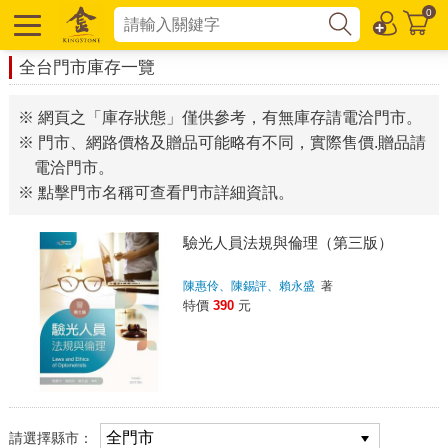
0
全台門市庫存一覽
※ 網頁之「庫存狀態」僅供參考，有無庫存請電洽門市。
※ 門市、網路價格及贈品可能略有不同，實際售價.贈品請
電洽門市。
※ 點擊門市名稱可查看門市詳細資訊。
驗光人員法規與倫理（第三版）
陳惠伶、陳錫評、賴永盛
著
特價
390
元
請選擇縣市：