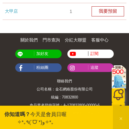
大甲店
我要預留
1
關於我們
門市查詢
分紅大聯盟
客服中心
加好友
訂閱
粉絲團
追蹤
聯絡我們
公司名稱：金石網絡股份有限公司
統編 : 70832800
食品業者登錄字號：A-170832800-00000-6
Copyright© 2000–2026 金石網絡股份有限公司
你知道嗎？
今天是會員日喔
0806_a861311
✧*｡٩(ˊᗜˋ*)و✧*｡