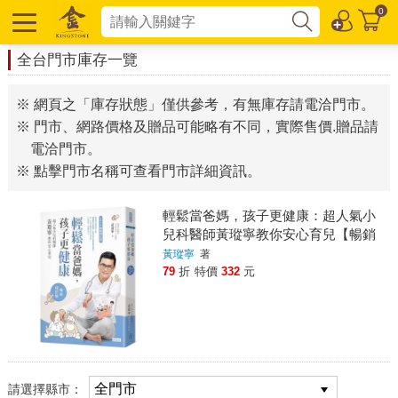
0
全台門市庫存一覽
※ 網頁之「庫存狀態」僅供參考，有無庫存請電洽門市。
※ 門市、網路價格及贈品可能略有不同，實際售價.贈品請
電洽門市。
※ 點擊門市名稱可查看門市詳細資訊。
輕鬆當爸媽，孩子更健康：超人氣小
兒科醫師黃瑽寧教你安心育兒【暢銷
增訂版】
黃瑽寧
著
79
折
特價
332
元
請選擇縣市：