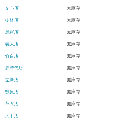
文心店
無庫存
樹林店
無庫存
麗寶店
無庫存
義大店
無庫存
竹百店
無庫存
夢時代店
無庫存
左新店
無庫存
豐原店
無庫存
草衙店
無庫存
大甲店
無庫存