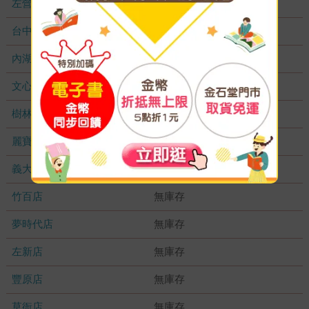
左營店
無庫存
台中秀泰店
無庫存
內湖大潤發
無庫存
文心店
無庫存
樹林店
無庫存
麗寶店
無庫存
義大店
無庫存
竹百店
無庫存
夢時代店
無庫存
左新店
無庫存
豐原店
無庫存
草衙店
無庫存