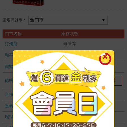
請選擇縣市：
門市名稱
庫存狀態
汀州店
無庫存
和平店
無庫存
國醫加盟店
無庫存
德明加盟店
我要預留
1
台積店
無庫存
嘉義耐斯店
無庫存
環球店
無庫存