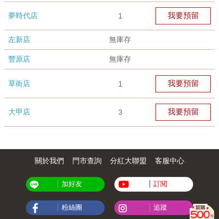
夢時代店
我要預留
1
左新店
無庫存
豐原店
無庫存
草衙店
我要預留
1
大甲店
我要預留
3
關於我們
門市查詢
分紅大聯盟
客服中心
加好友
訂閱
粉絲團
追蹤