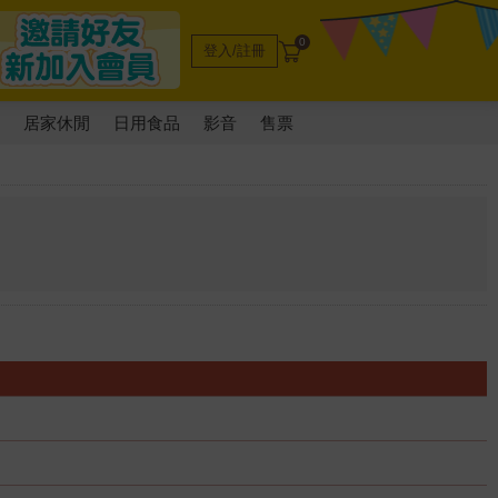
0
登入/註冊
電
居家休閒
日用食品
影音
售票