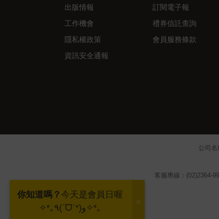
出版情報
訂閱電子報
工作機會
禮券信託查詢
隱私權政策
會員服務條款
資訊安全通報
公司名
客服專線：(02)2364-99
你知道嗎？
今天是會員日喔
✧*｡٩(ˊᗜˋ*)و✧*｡