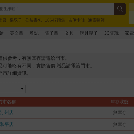
圭吾
楊双子
公益書包
16647續集
吉伊卡哇
通靈藥師
路邊攤新作
馬斯克
玩具總動員5
超慢跑
館
英文書
雜誌
電子書
文具
玩具親子
3C電玩
家
僅供參考，有無庫存請電洽門市。
品可能略有不同，實際售價.贈品請電洽門市。
門市詳細資訊。
門市名稱
庫存狀態
汀州店
無庫存
和平店
無庫存