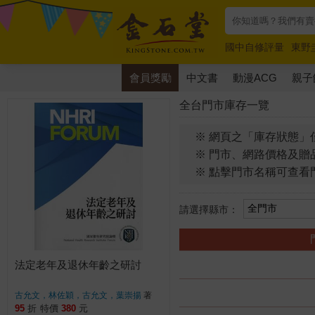
國中自修評量
東野
唯紅花綻放
奧德賽
會員獎勵
中文書
動漫ACG
親子
全台門市庫存一覽
※ 網頁之「庫存狀態」
※ 門市、網路價格及贈
※ 點擊門市名稱可查看
請選擇縣市：
法定老年及退休年齡之研討
古允文，林佐穎，古允文，葉崇揚
著
95
折
特價
380
元