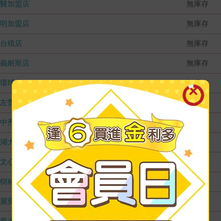
國醫加盟店
無庫存
德明加盟店
無庫存
台積店
無庫存
嘉義耐斯店
無庫存
環球店
無庫存
左營店
無庫存
台中秀泰店
無庫存
內湖大潤發
無庫存
文心店
無庫存
樹林店
無庫存
麗寶店
無庫存
義大店
無庫存