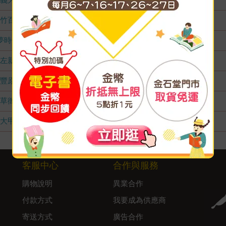
竹百店
無庫存
夢時代店
無庫存
左新店
無庫存
豐原店
無庫存
草衙店
無庫存
大甲店
無庫存
客服中心
合作與服務
購物說明
異業合作
付款方式
我要成為供應商
寄送方式
廣告合作