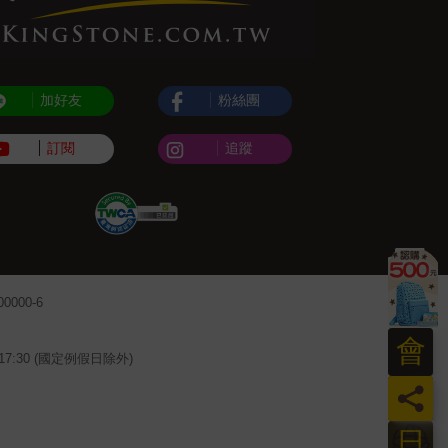
加好友
粉絲團
訂閱
追蹤
000-6
會
~17:30 (國定例假日除外)
員
日