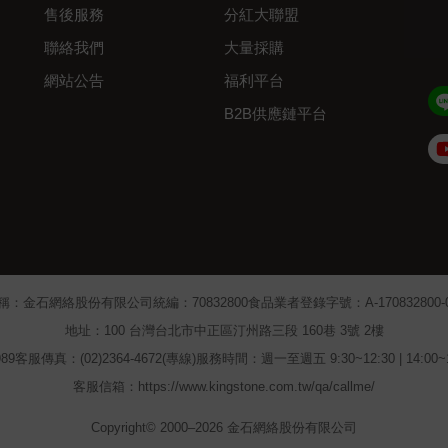
售後服務
分紅大聯盟
聯絡我們
大量採購
網站公告
福利平台
B2B供應鏈平台
Admin
稱：金石網絡股份有限公司
統編：70832800
食品業者登錄字號：A-170832800-00
地址：100 台灣台北市中正區汀州路三段 160巷 3號 2樓
89
客服傳真：(02)2364-4672(專線)
服務時間：週一至週五 9:30~12:30 | 14:00
客服信箱：https://www.kingstone.com.tw/qa/callme/
Copyright© 2000–2026 金石網絡股份有限公司