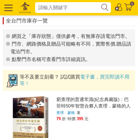
0
全台門市庫存一覽
※ 網頁之「庫存狀態」僅供參考，有無庫存請電洽門市。
※ 門市、網路價格及贈品可能略有不同，實際售價.贈品請
電洽門市。
※ 點擊門市名稱可查看門市詳細資訊。
等不及要立刻看？ 試試購買
電子書，買完即讀不用
等！
窮查理的普通常識(紀念典藏版)：巴
菲特50年智慧合夥人查理．蒙格的人
生哲學
查理．蒙格
著
79
折
特價
395
元