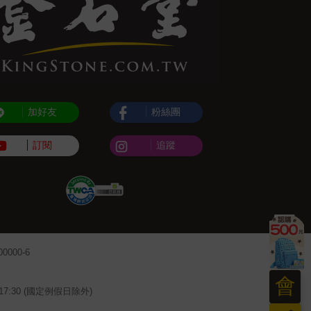
加好友
粉絲團
訂閱
追蹤
000-6
會
~17:30 (國定例假日除外)