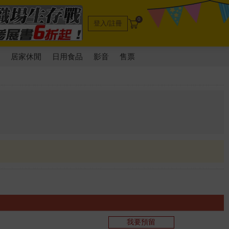
0
登入/註冊
電
居家休閒
日用食品
影音
售票
我要預留