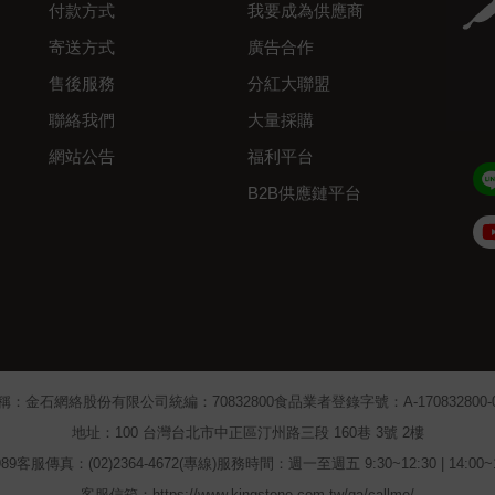
付款方式
我要成為供應商
寄送方式
廣告合作
售後服務
分紅大聯盟
聯絡我們
大量採購
網站公告
福利平台
B2B供應鏈平台
Admin
稱：金石網絡股份有限公司
統編：70832800
食品業者登錄字號：A-170832800-00
地址：100 台灣台北市中正區汀州路三段 160巷 3號 2樓
89
客服傳真：(02)2364-4672(專線)
服務時間：週一至週五 9:30~12:30 | 14:00
客服信箱：https://www.kingstone.com.tw/qa/callme/