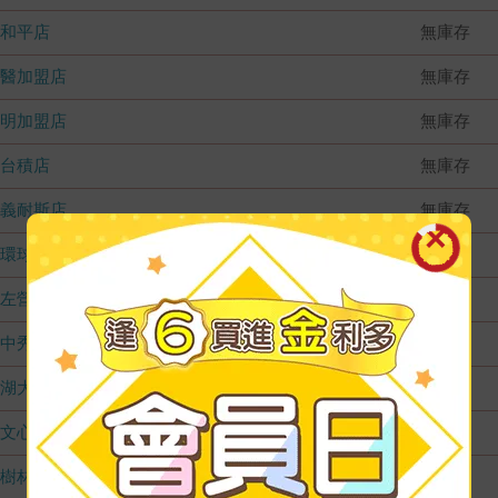
和平店
無庫存
國醫加盟店
無庫存
德明加盟店
無庫存
台積店
無庫存
嘉義耐斯店
無庫存
環球店
無庫存
左營店
無庫存
台中秀泰店
無庫存
內湖大潤發
無庫存
文心店
無庫存
樹林店
無庫存