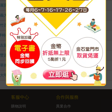
麗寶店
無庫存
義大店
無庫存
竹百店
無庫存
夢時代店
無庫存
左新店
無庫存
豐原店
無庫存
草衙店
無庫存
大甲店
無庫存
客服中心
合作與服務
購物說明
異業合作