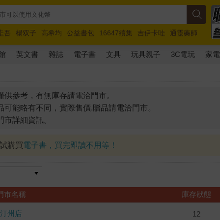
圭吾
楊双子
高希均
公益書包
16647續集
吉伊卡哇
通靈藥師
路邊攤新作
馬斯克
玩具總動員5
超慢跑
館
英文書
雜誌
電子書
文具
玩具親子
3C電玩
家
僅供參考，有無庫存請電洽門市。
品可能略有不同，實際售價.贈品請電洽門市。
門市詳細資訊。
試試購買
電子書，買完即讀不用等！
門市名稱
庫存狀態
汀州店
12