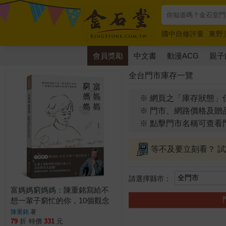
國中自修評量
東野
唯紅花綻放
奧德賽
會員獎勵
中文書
動漫ACG
親子
全台門市庫存一覽
※ 網頁之「庫存狀態」
※ 門市、網路價格及贈
※ 點擊門市名稱可查看
等不及要立刻看？ 
請選擇縣市：
富媽媽窮媽媽：陳重銘寫給不
想一輩子窮忙的你，10個觀念
從領薪水到領千萬股利
陳重銘
著
79
折
特價
331
元