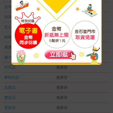
台中秀泰店
無庫存
內湖大潤發
無庫存
文心店
無庫存
樹林店
無庫存
麗寶店
無庫存
義大店
無庫存
竹百店
無庫存
夢時代店
無庫存
左新店
無庫存
豐原店
無庫存
草衙店
無庫存