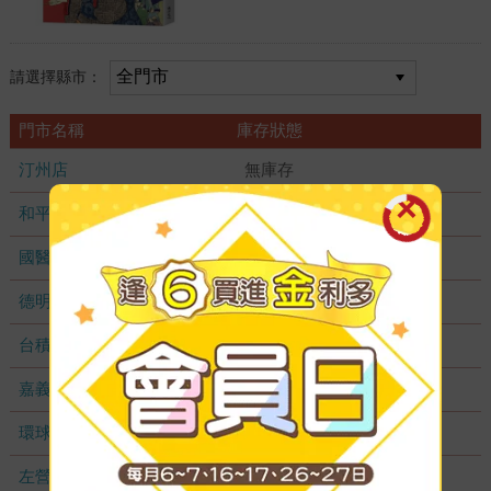
請選擇縣市：
門市名稱
庫存狀態
汀州店
無庫存
和平店
無庫存
國醫加盟店
無庫存
德明加盟店
無庫存
台積店
無庫存
嘉義耐斯店
無庫存
環球店
無庫存
左營店
無庫存