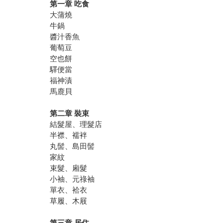
第一章 吃食
大蒲燒
牛鍋
醬汁香魚
葡萄豆
空也餅
驛便當
福神漬
馬鹿貝
第二章 裝束
結髮屋、理髮店
半襟、襦袢
丸髻、島田髻
家紋
束髮、廂髮
小袖、元祿袖
單衣、袷衣
草履、木屐
第三章 居住