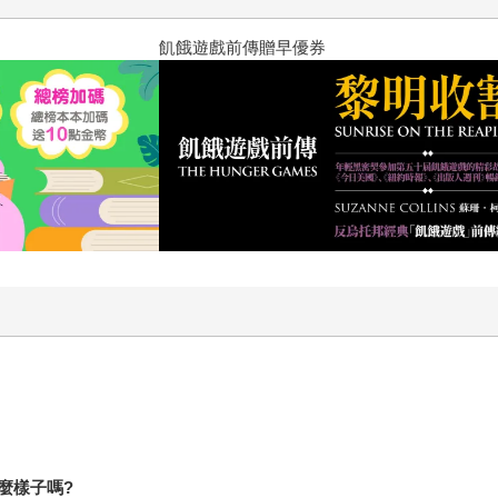
十字殺手【艾迪．弗林系列 前傳
麼樣子嗎?