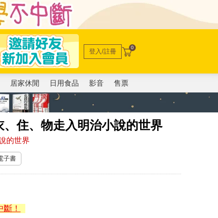
0
登入/註冊
電
居家休閒
日用食品
影音
售票
衣、住、物走入明治小說的世界
說的世界
 電子書
中斷！