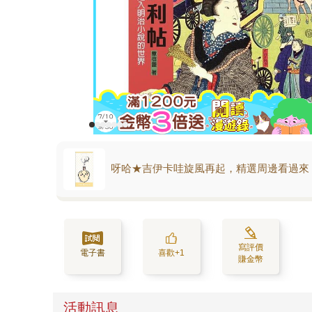
呀哈★吉伊卡哇旋風再起，精選周邊看過來
寫評價
電子書
喜歡+1
賺金幣
活動訊息