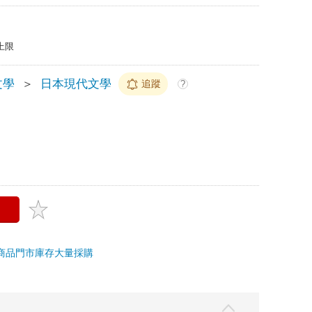
上限
文學
＞
日本現代文學
追蹤
?
商品
門市庫存
大量採購