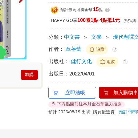
15
預計最高可得金幣
點
?
100累1點 4點抵1元
HAPPY GO享
折抵無
分類：
中文書
＞
文學
＞
現代翻譯
作者：
章蓓蕾
追蹤
?
出版社：
健行文化
追蹤
?
出版日：
2022/04/01
加購
立即結帳
加入購物車
※ 下方點圖前往本月金石堂強力推薦
預計 2026/08/19 出貨
購買後進貨
預訂門市