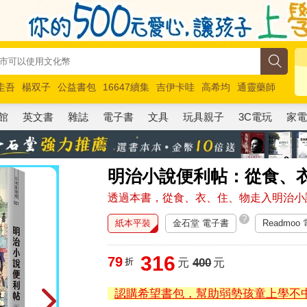
圭吾
楊双子
公益書包
16647續集
吉伊卡哇
高希均
通靈藥師
路邊攤新作
馬斯克
玩具總動員5
超慢跑
館
英文書
雜誌
電子書
文具
玩具親子
3C電玩
家
明治小說便利帖：從食、
透過本書，從食、衣、住、物走入明治小
?
紙本平裝
金石堂 電子書
Readmoo
316
79
折
元
400
元
認購希望書包，幫助弱勢孩童上學不