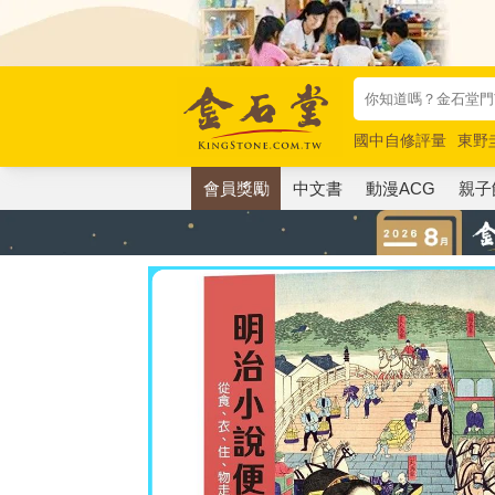
國中自修評量
東野
唯紅花綻放
奧德賽
會員獎勵
中文書
動漫ACG
親子