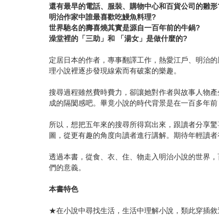
還有最早的電話、服裝、購物中心和百貨公司的雛形
明治作家中誰最喜歡吃鰻魚料理?
世界馳名的壽喜燒其實是源自一百年前的牛鍋?
澡堂裡的「三助」和 「湯女」是做什麼的?
定居日本的作者，專事翻譯工作，熱愛江戶、明治的
理小說裡逐步發現線索而有破案的樂趣。
搜尋過程雖然費時費力，卻讓她對作者與故事人物產
成的隔閡感吧。畢竟小說的時代背景是在一百多年前
所以，想把五年來的搜尋所得寫出來，跟讀者分享驚
圖，從更有趣的角度向讀者進行講解。期待年輕讀
透過本書，從食、衣、住、物走入明治小說的世界，
們的意義。
本書特色
★在小說中尋找生活，生活中理解小說，類此穿插敘