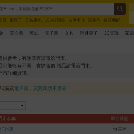
圭吾
楊双子
公益書包
16647續集
吉伊卡哇
高希均
通靈藥師
路邊攤新作
馬斯克
玩具總動員5
超慢跑
館
英文書
雜誌
電子書
文具
玩具親子
3C電玩
家
僅供參考，有無庫存請電洽門市。
品可能略有不同，實際售價.贈品請電洽門市。
門市詳細資訊。
試試購買
電子書，買完即讀不用等！
門市名稱
庫存狀態
汀州店
無庫存