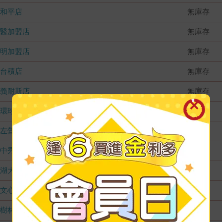
和平店
無庫存
國醫加盟店
無庫存
德明加盟店
無庫存
台積店
無庫存
嘉義耐斯店
無庫存
環球店
無庫存
左營店
無庫存
台中秀泰店
無庫存
內湖大潤發
無庫存
文心店
無庫存
樹林店
無庫存