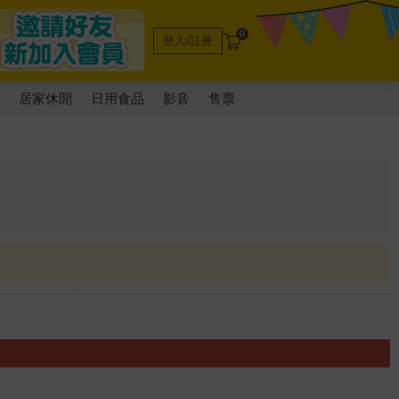
0
登入/註冊
電
居家休閒
日用食品
影音
售票