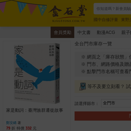
國中自修評量
東野
唯紅花綻放
奧德賽
會員獎勵
中文書
動漫ACG
親子
全台門市庫存一覽
※ 網頁之「庫存狀態」
※ 門市、網路價格及贈
※ 點擊門市名稱可查看
等不及要立刻看？ 
請選擇縣市：
家是動詞：臺灣族群遷徙故事
鄭安睎
著
79
折
特價
332
元