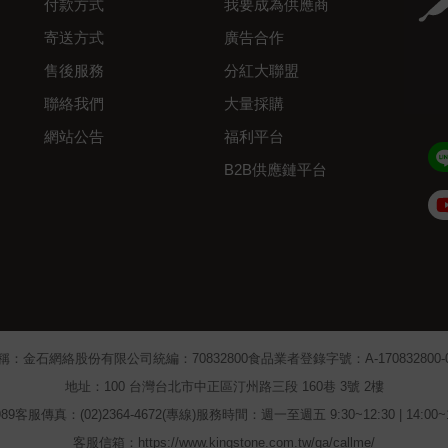
付款方式
我要成為供應商
寄送方式
廣告合作
售後服務
分紅大聯盟
聯絡我們
大量採購
網站公告
福利平台
B2B供應鏈平台
Admin
稱：金石網絡股份有限公司
統編：70832800
食品業者登錄字號：A-170832800-00
地址：100 台灣台北市中正區汀州路三段 160巷 3號 2樓
89
客服傳真：(02)2364-4672(專線)
服務時間：週一至週五 9:30~12:30 | 14:00
客服信箱：https://www.kingstone.com.tw/qa/callme/