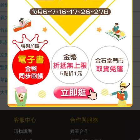
麗寶店
無庫存
義大店
無庫存
竹百店
無庫存
夢時代店
無庫存
左新店
無庫存
豐原店
無庫存
草衙店
無庫存
大甲店
無庫存
客服中心
合作與服務
購物說明
異業合作