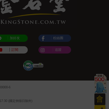
加好友
粉絲團
訂閱
追蹤
000-6
會
~17:30 (國定例假日除外)