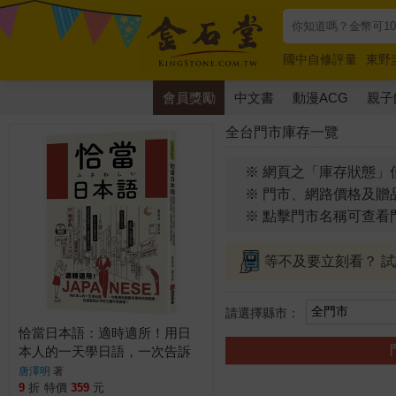
國中自修評量
東野
唯紅花綻放
奧德賽
會員獎勵
中文書
動漫ACG
親子
全台門市庫存一覽
※ 網頁之「庫存狀態」
※ 門市、網路價格及贈
※ 點擊門市名稱可查看
等不及要立刻看？ 
請選擇縣市：
恰當日本語：適時適所！用日
本人的一天學日語，一次告訴
你對應各種場合與對象，從輕
唐澤明
著
鬆到正式的三種不同表現（附
9
折
特價
359
元