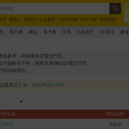
圭吾
楊双子
高希均
公益書包
16647續集
吉伊卡哇
通靈藥師
路邊攤新作
馬斯克
玩具總動員5
超慢跑
館
英文書
雜誌
電子書
文具
玩具親子
3C電玩
家
僅供參考，有無庫存請電洽門市。
品可能略有不同，實際售價.贈品請電洽門市。
門市詳細資訊。
試試購買
電子書，買完即讀不用等！
門市名稱
庫存狀態
汀州店
無庫存