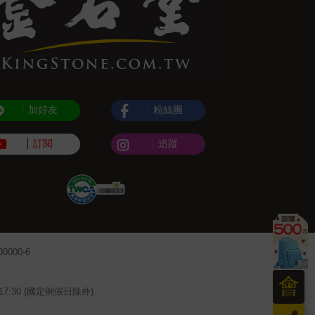
加好友
粉絲團
訂閱
追蹤
000-6
會
~17:30 (國定例假日除外)