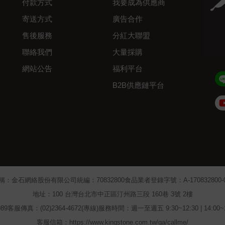
付款方式
我要成為供應商
寄送方式
廣告合作
售後服務
分紅大聯盟
聯絡我們
大量採購
網站公告
福利平台
B2B供應鏈平台
Admin
稱：金石網絡股份有限公司
統編：70832800
食品業者登錄字號：A-170832800-00
地址：100 台灣台北市中正區汀州路三段 160巷 3號 2樓
89
客服傳真：(02)2364-4672(專線)
服務時間：週一至週五 9:30~12:30 | 14:00
客服信箱：https://www.kingstone.com.tw/qa/callme/