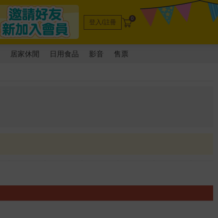
0
登入/註冊
電
居家休閒
日用食品
影音
售票