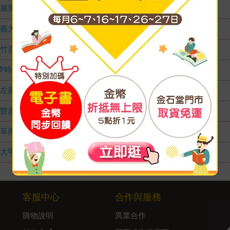
麗寶店
無庫存
義大店
無庫存
竹百店
無庫存
夢時代店
無庫存
左新店
無庫存
豐原店
無庫存
草衙店
無庫存
大甲店
無庫存
客服中心
合作與服務
購物說明
異業合作