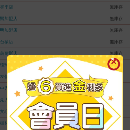
和平店
無庫存
國醫加盟店
無庫存
德明加盟店
無庫存
台積店
無庫存
嘉義耐斯店
無庫存
環球店
無庫存
左營店
無庫存
台中秀泰店
無庫存
內湖大潤發
無庫存
文心店
無庫存
樹林店
無庫存