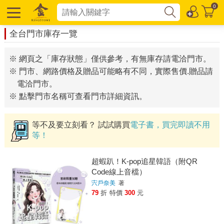
0
全台門市庫存一覽
※ 網頁之「庫存狀態」僅供參考，有無庫存請電洽門市。
※ 門市、網路價格及贈品可能略有不同，實際售價.贈品請
電洽門市。
※ 點擊門市名稱可查看門市詳細資訊。
等不及要立刻看？ 試試購買
電子書，買完即讀不用
等！
超蝦趴！K-pop追星韓語（附QR
Code線上音檔）
宍戶奈美
著
79
折
特價
300
元