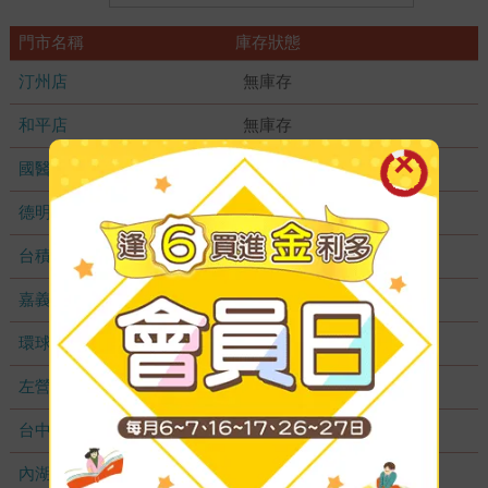
門市名稱
庫存狀態
汀州店
無庫存
和平店
無庫存
國醫加盟店
無庫存
德明加盟店
無庫存
台積店
無庫存
嘉義耐斯店
無庫存
環球店
無庫存
左營店
無庫存
台中秀泰店
無庫存
內湖大潤發
無庫存