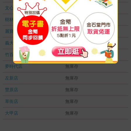
文心店
無庫存
樹林店
無庫存
麗寶店
無庫存
義大店
無庫存
竹百店
無庫存
夢時代店
無庫存
左新店
無庫存
豐原店
無庫存
草衙店
無庫存
大甲店
無庫存