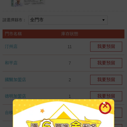
請選擇縣市：
門市名稱
庫存狀態
汀州店
我要預留
11
和平店
我要預留
7
國醫加盟店
我要預留
2
德明加盟店
我要預留
1
台積店
我要預留
5