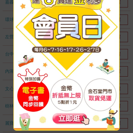
嘉義耐斯店
我要預留
3
環球店
我要預留
21
左營店
我要預留
2
台中秀泰店
我要預留
6
內湖大潤發
我要預留
4
文心店
我要預留
6
樹林店
我要預留
7
麗寶店
我要預留
6