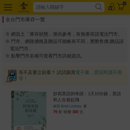
0
全台門市庫存一覽
※ 網頁之「庫存狀態」僅供參考，有無庫存請電洽門市。
※ 門市、網路價格及贈品可能略有不同，實際售價.贈品請
電洽門市。
※ 點擊門市名稱可查看門市詳細資訊。
等不及要立刻看？ 試試購買
電子書，買完即讀不用
等！
抄寫英語的奇蹟：1天10分鐘，英語
和人生都起飛
林熙 Brett Lindsay
著
79
折
特價
300
元