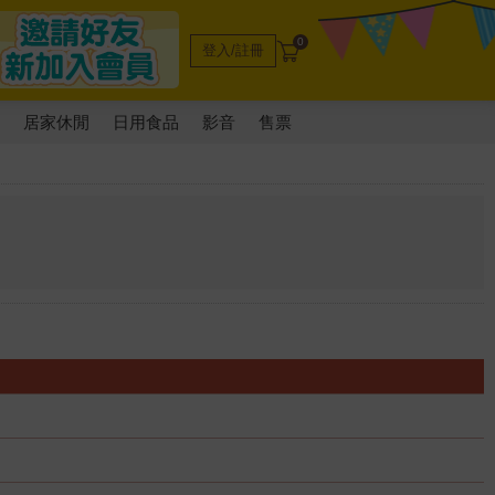
0
登入/註冊
電
居家休閒
日用食品
影音
售票