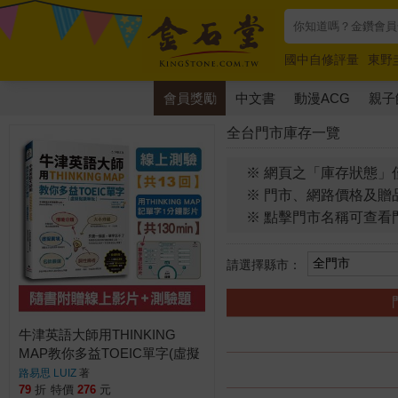
國中自修評量
東野
唯紅花綻放
奧德賽
會員獎勵
中文書
動漫ACG
親子
全台門市庫存一覽
※ 網頁之「庫存狀態」
※ 門市、網路價格及贈
※ 點擊門市名稱可查看
請選擇縣市：
牛津英語大師用THINKING
MAP教你多益TOEIC單字(虛擬
點讀筆版)(附線上測驗13回＋單
路易思 LUIZ
著
字記憶影片130
79
折
特價
276
元