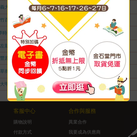
義大店
1
竹百店
無庫存
夢時代店
1
左新店
無庫存
豐原店
無庫存
草衙店
1
大甲店
無庫存
客服中心
合作與服務
購物說明
異業合作
付款方式
我要成為供應商