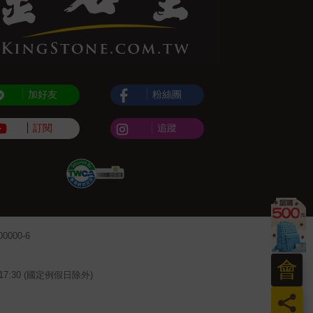
加好友
粉絲團
訂閱
追蹤
000-6
會
~17:30 (國定例假日除外)
員