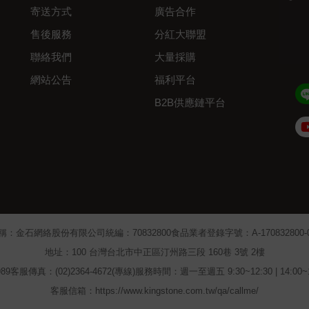
寄送方式
廣告合作
售後服務
分紅大聯盟
聯絡我們
大量採購
網站公告
福利平台
B2B供應鏈平台
Admin
稱：金石網絡股份有限公司
統編：70832800
食品業者登錄字號：A-170832800-00
地址：100 台灣台北市中正區汀州路三段 160巷 3號 2樓
89
客服傳真：(02)2364-4672(專線)
服務時間：週一至週五 9:30~12:30 | 14:00
客服信箱：https://www.kingstone.com.tw/qa/callme/