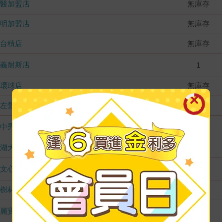
國醫加盟店
無庫存
德明加盟店
無庫存
台積店
無庫存
嘉義耐斯店
1
環球店
無庫存
左營店
無庫存
台中秀泰店
1
內湖大潤發
無庫存
文心店
1
樹林店
無庫存
麗寶店
1