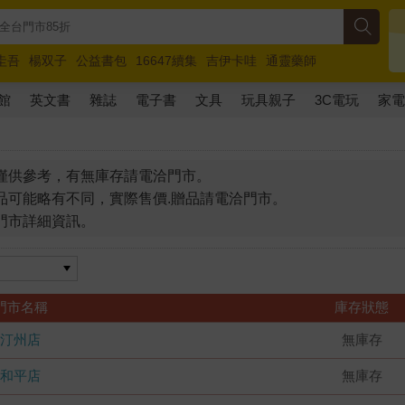
圭吾
楊双子
公益書包
16647續集
吉伊卡哇
通靈藥師
路邊攤新作
馬斯克
玩具總動員5
超慢跑
館
英文書
雜誌
電子書
文具
玩具親子
3C電玩
家
僅供參考，有無庫存請電洽門市。
品可能略有不同，實際售價.贈品請電洽門市。
門市詳細資訊。
門市名稱
庫存狀態
汀州店
無庫存
和平店
無庫存