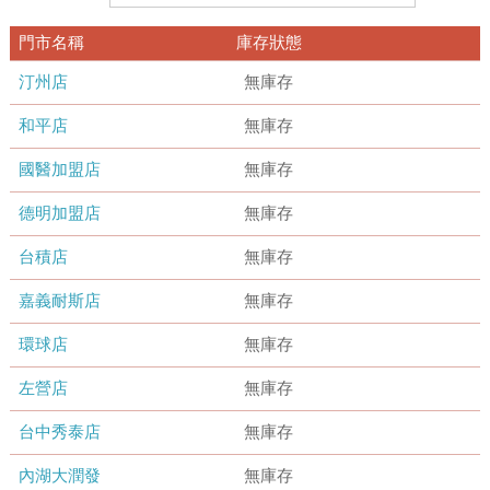
門市名稱
庫存狀態
汀州店
無庫存
和平店
無庫存
國醫加盟店
無庫存
德明加盟店
無庫存
台積店
無庫存
嘉義耐斯店
無庫存
環球店
無庫存
左營店
無庫存
台中秀泰店
無庫存
內湖大潤發
無庫存