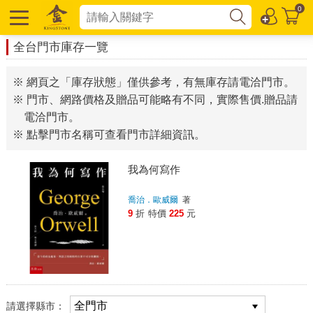
0
全台門市庫存一覽
※ 網頁之「庫存狀態」僅供參考，有無庫存請電洽門市。
※ 門市、網路價格及贈品可能略有不同，實際售價.贈品請
電洽門市。
※ 點擊門市名稱可查看門市詳細資訊。
我為何寫作
喬治．歐威爾
著
9
折
特價
225
元
請選擇縣市：