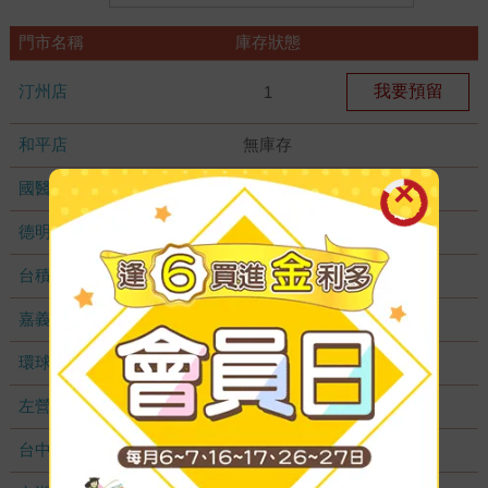
門市名稱
庫存狀態
汀州店
我要預留
1
和平店
無庫存
國醫加盟店
無庫存
德明加盟店
無庫存
台積店
無庫存
嘉義耐斯店
無庫存
環球店
無庫存
左營店
無庫存
台中秀泰店
無庫存