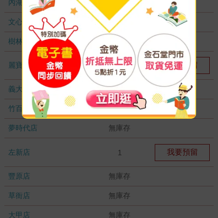
內湖大潤發
無庫存
文心店
無庫存
樹林店
無庫存
麗寶店
我要預留
1
義大店
無庫存
竹百店
無庫存
夢時代店
無庫存
左新店
我要預留
1
豐原店
無庫存
草衙店
無庫存
大甲店
無庫存