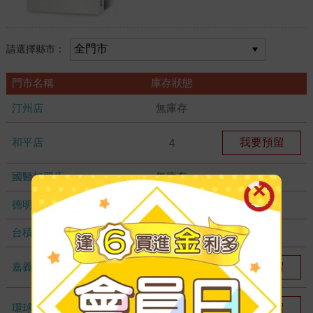
請選擇縣市：
門市名稱
庫存狀態
汀州店
無庫存
和平店
我要預留
4
國醫加盟店
無庫存
德明加盟店
無庫存
台積店
無庫存
嘉義耐斯店
我要預留
3
環球店
我要預留
1