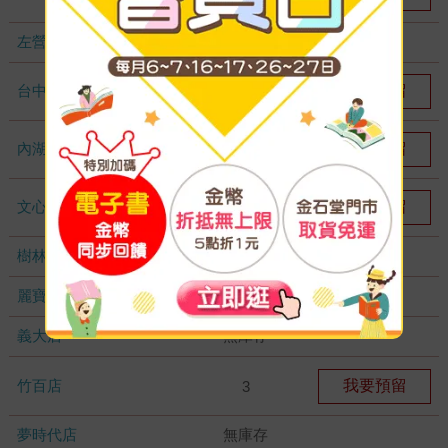
左營店
無庫存
台中秀泰店
我要預留
2
內湖大潤發
我要預留
1
文心店
我要預留
1
樹林店
無庫存
麗寶店
無庫存
義大店
無庫存
竹百店
我要預留
3
夢時代店
無庫存