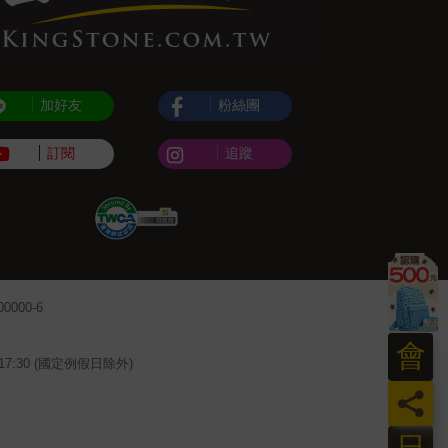
加好友
粉絲團
訂閱
追蹤
000-6
會
~17:30 (國定例假日除外)
員
日