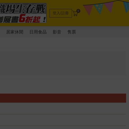
0
登入/註冊
電
居家休閒
日用食品
影音
售票