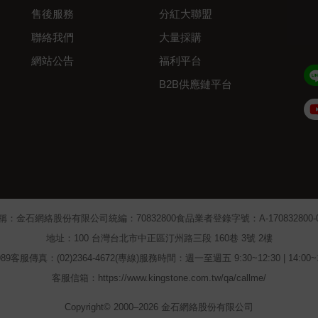
售後服務
分紅大聯盟
聯絡我們
大量採購
網站公告
福利平台
B2B供應鏈平台
Admin
稱：金石網絡股份有限公司
統編：70832800
食品業者登錄字號：A-170832800-00
地址：100 台灣台北市中正區汀州路三段 160巷 3號 2樓
89
客服傳真：(02)2364-4672(專線)
服務時間：週一至週五 9:30~12:30 | 14:00
客服信箱：https://www.kingstone.com.tw/qa/callme/
Copyright© 2000–2026 金石網絡股份有限公司