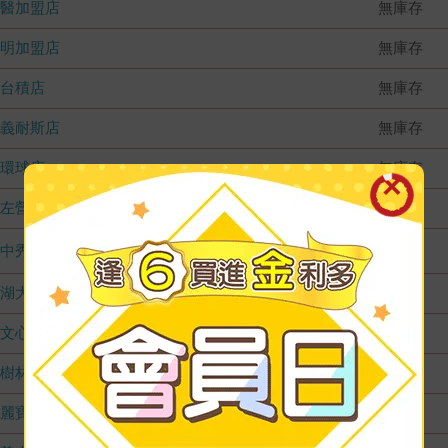
國醫加盟店
無庫存
德明加盟店
無庫存
台積店
無庫存
嘉義耐斯店
無庫存
環球店
無庫存
左營店
無庫存
台中秀泰店
4
內湖大潤發
無庫存
文心店
無庫存
樹林店
無庫存
麗寶店
無庫存