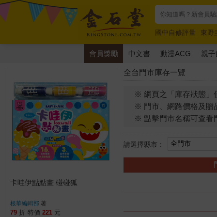
國中自修評量
東野
唯紅花綻放
奧德賽
會員獎勵
中文書
動漫ACG
親子
全台門市庫存一覽
※ 網頁之「庫存狀態」
※ 門市、網路價格及贈
※ 點擊門市名稱可查看
請選擇縣市：
卡哇伊點點畫 碰碰狐
根華編輯部
著
79
折
特價
221
元