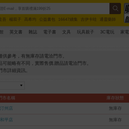
圭吾
楊双子
高希均
公益書包
16647續集
吉伊卡哇
通靈藥師
路邊攤新作
馬斯克
玩具總動員5
超慢跑
館
英文書
雜誌
電子書
文具
玩具親子
3C電玩
家
僅供參考，有無庫存請電洽門市。
品可能略有不同，實際售價.贈品請電洽門市。
門市詳細資訊。
門市名稱
庫存狀態
汀州店
無庫存
和平店
無庫存