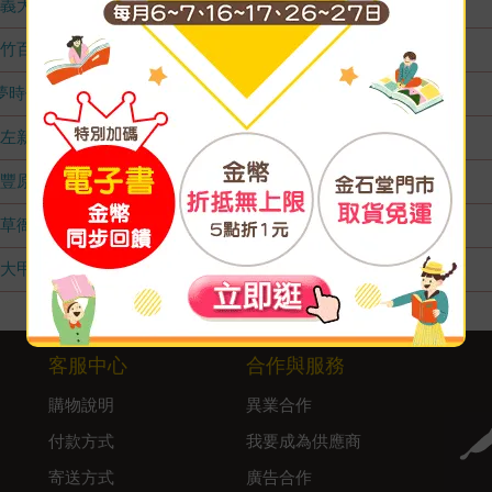
義大店
無庫存
竹百店
無庫存
夢時代店
無庫存
左新店
無庫存
豐原店
無庫存
草衙店
無庫存
大甲店
無庫存
客服中心
合作與服務
購物說明
異業合作
付款方式
我要成為供應商
寄送方式
廣告合作