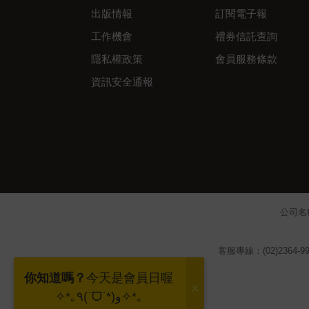
出版情報
訂閱電子報
工作機會
禮券信託查詢
隱私權政策
會員服務條款
資訊安全通報
公司名
客服專線：(02)2364-99
你知道嗎？
今天是會員日喔
✧*｡٩(ˊᗜˋ*)و✧*｡