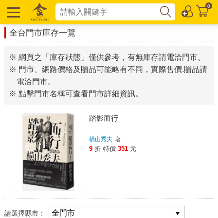
0
全台門市庫存一覽
※ 網頁之「庫存狀態」僅供參考，有無庫存請電洽門市。
※ 門市、網路價格及贈品可能略有不同，實際售價.贈品請
電洽門市。
※ 點擊門市名稱可查看門市詳細資訊。
踏影而行
橫山秀夫
著
9
折
特價
351
元
請選擇縣市：