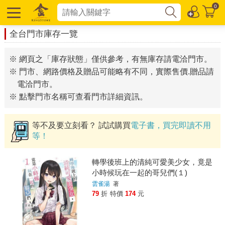
0
全台門市庫存一覽
※ 網頁之「庫存狀態」僅供參考，有無庫存請電洽門市。
※ 門市、網路價格及贈品可能略有不同，實際售價.贈品請
電洽門市。
※ 點擊門市名稱可查看門市詳細資訊。
等不及要立刻看？ 試試購買
電子書，買完即讀不用
等！
轉學後班上的清純可愛美少女，竟是
小時候玩在一起的哥兒們(１)
雲雀湯
著
79
折
特價
174
元