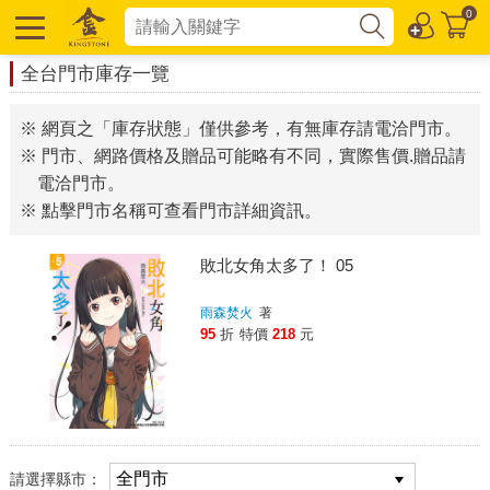
0
全台門市庫存一覽
※ 網頁之「庫存狀態」僅供參考，有無庫存請電洽門市。
※ 門市、網路價格及贈品可能略有不同，實際售價.贈品請
電洽門市。
※ 點擊門市名稱可查看門市詳細資訊。
敗北女角太多了！ 05
雨森焚火
著
95
折
特價
218
元
請選擇縣市：