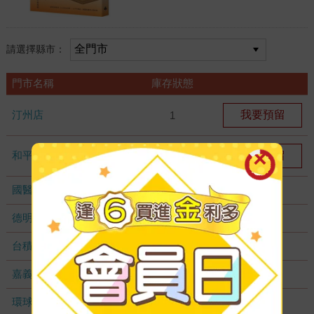
請選擇縣市：
門市名稱
庫存狀態
汀州店
我要預留
1
和平店
我要預留
1
國醫加盟店
無庫存
德明加盟店
無庫存
台積店
無庫存
嘉義耐斯店
無庫存
環球店
無庫存