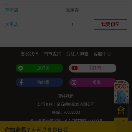
草衙店
無庫存
大甲店
我要預留
1
關於我們
門市查詢
分紅大聯盟
客服中心
加好友
訂閱
粉絲團
追蹤
聯絡我們
公司名稱：金石網絡股份有限公司
會
統編 : 70832800
食品業者登錄字號：A-170832800-00000-6
員
Copyright© 2000–2026 金石網絡股份有限公司
你知道嗎？
今天是會員日喔