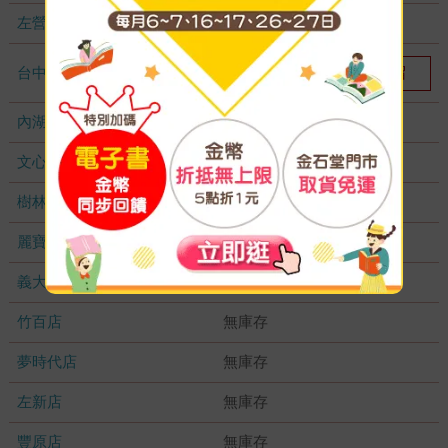
左營店
無庫存
台中秀泰店
我要預留
1
內湖大潤發
無庫存
文心店
無庫存
樹林店
無庫存
麗寶店
無庫存
義大店
無庫存
竹百店
無庫存
夢時代店
無庫存
左新店
無庫存
豐原店
無庫存