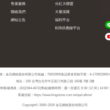
售後服務
分紅大聯盟
聯絡我們
大量採購
網站公告
福利平台
B2B供應鏈平台
Admin
稱：金石網絡股份有限公司
統編：70832800
食品業者登錄字號：A-170832800-00
地址：100 台灣台北市中正區汀州路三段 160巷 3號 2樓
89
客服傳真：(02)2364-4672(專線)
服務時間：週一至週五 9:30~12:30 | 14:00
客服信箱：https://www.kingstone.com.tw/qa/callme/
Copyright© 2000–2026 金石網絡股份有限公司