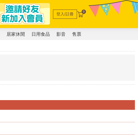
0
登入/註冊
電
居家休閒
日用食品
影音
售票