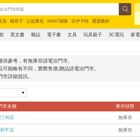
圭吾
楊双子
公益書包
16647續集
吉伊卡哇
通靈藥師
路邊攤新作
馬斯克
玩具總動員5
超慢跑
館
英文書
雜誌
電子書
文具
玩具親子
3C電玩
家
僅供參考，有無庫存請電洽門市。
品可能略有不同，實際售價.贈品請電洽門市。
門市詳細資訊。
門市名稱
庫存狀態
汀州店
無庫存
和平店
無庫存