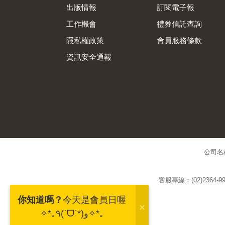
出版情報
訂閱電子報
工作機會
禮券信託查詢
隱私權政策
會員服務條款
資訊安全通報
公司名
客服專線：(02)2364-99
你知道嗎？
今天是會員日喔
✧*｡٩(ˊᗜˋ*)و✧*｡