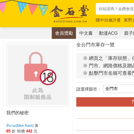
國中自修評量
東野
唯紅花綻放
奧德賽
會員獎勵
中文書
動漫ACG
親子
全台門市庫存一覽
※ 網頁之「庫存狀態」
※ 門市、網路價格及贈
※ 點擊門市名稱可查看
請選擇縣市：
我們的秘密
มีนาม(Mee Nam)
著
85
折
特價
442
元