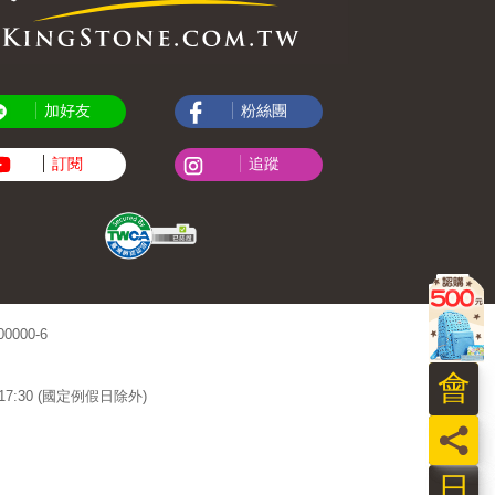
加好友
粉絲團
訂閱
追蹤
000-6
會
~17:30 (國定例假日除外)
員
日