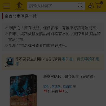
0
全台門市庫存一覽
※ 網頁之「庫存狀態」僅供參考，有無庫存請電洽門市。
※ 門市、網路價格及贈品可能略有不同，實際售價.贈品請
電洽門市。
※ 點擊門市名稱可查看門市詳細資訊。
等不及要立刻看？ 試試購買
電子書，買完即讀不用
等！
懸案密碼10：最後囚徒（完結篇）
猶希．阿德勒．歐爾森
著
79
折
特價
473
元