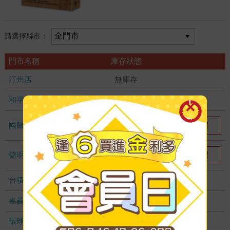
請選擇縣市：
門市名稱
庫存狀態
汀州店
無庫存
和平店
無庫存
國醫加盟店
我要預留
1
德明加盟店
我要預留
1
台積店
無庫存
嘉義耐斯店
無庫存
環球店
無庫存