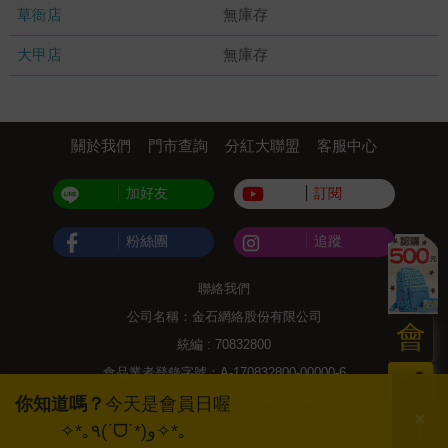
草衙店
無庫存
大甲店
無庫存
關於我們
門市查詢
分紅大聯盟
客服中心
加好友
訂閱
粉絲團
追蹤
聯絡我們
公司名稱：金石網絡股份有限公司
會
統編 : 70832800
食品業者登錄字號：A-170832800-00000-6
員
Copyright© 2000–2026 金石網絡股份有限公司
你知道嗎？
今天是會員日喔
日
0806_a861311
✧*｡٩(ˊᗜˋ*)و✧*｡