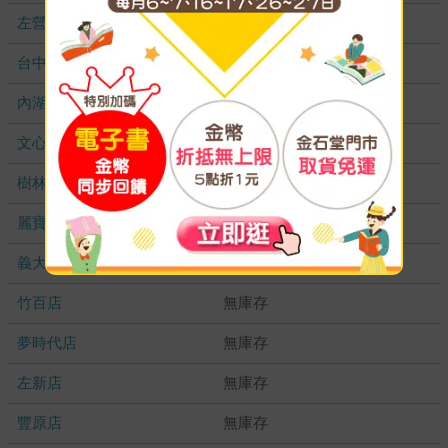
左營店
無庫存
台中秀泰店
無庫存
內湖大潤發
無庫存
文心店
無庫存
樹林店
無庫存
麗寶店
無庫存
義大店
無庫存
竹百店
無庫存
夢時代店
無庫存
左新店
無庫存
豐原店
無庫存