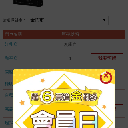
請選擇縣市：
門市名稱
庫存狀態
汀州店
無庫存
和平店
我要預留
1
國醫加盟店
無庫存
德明加盟店
無庫存
台積店
無庫存
嘉義耐斯店
我要預留
1
環球店
無庫存