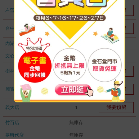
左營店
我要預留
1
台中秀泰店
我要預留
1
內湖大潤發
無庫存
文心店
無庫存
樹林店
我要預留
1
麗寶店
我要預留
1
義大店
我要預留
1
竹百店
無庫存
夢時代店
無庫存