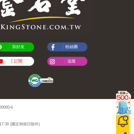
加好友
粉絲團
訂閱
追蹤
000-6
~17:30 (國定例假日除外)