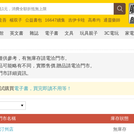
圭吾
楊双子
公益書包
16647續集
吉伊卡哇
高希均
通靈藥師
路邊攤新作
馬斯克
玩具總動員5
超慢跑
館
英文書
雜誌
電子書
文具
玩具親子
3C電玩
家
僅供參考，有無庫存請電洽門市。
品可能略有不同，實際售價.贈品請電洽門市。
門市詳細資訊。
試試購買
電子書，買完即讀不用等！
門市名稱
庫存狀態
汀州店
無庫存