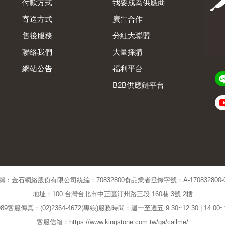
付款方式
我要成為供應商
寄送方式
廣告合作
售後服務
分紅大聯盟
聯絡我們
大量採購
網站公告
福利平台
B2B供應鏈平台
Admin
稱：金石網絡股份有限公司
統編：70832800
食品業者登錄字號：A-170832800-00
地址：100 台灣台北市中正區汀州路三段 160巷 3號 2樓
89
客服傳真：(02)2364-4672(專線)
服務時間：週一至週五 9:30~12:30 | 14:00
客服信箱：https://www.kingstone.com.tw/qa/callme/