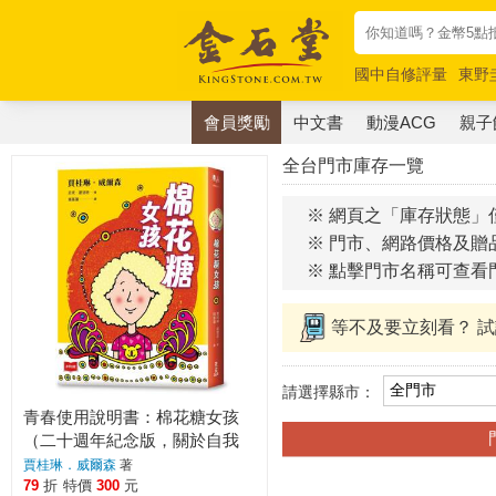
國中自修評量
東野
唯紅花綻放
奧德賽
會員獎勵
中文書
動漫ACG
親子
全台門市庫存一覽
※ 網頁之「庫存狀態」
※ 門市、網路價格及贈
※ 點擊門市名稱可查看
等不及要立刻看？ 
請選擇縣市：
青春使用說明書：棉花糖女孩
（二十週年紀念版，關於自我
認同、友情、親情和成長的心
賈桂琳．威爾森
著
事簿）
79
折
特價
300
元