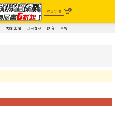
0
登入/註冊
電
居家休閒
日用食品
影音
售票