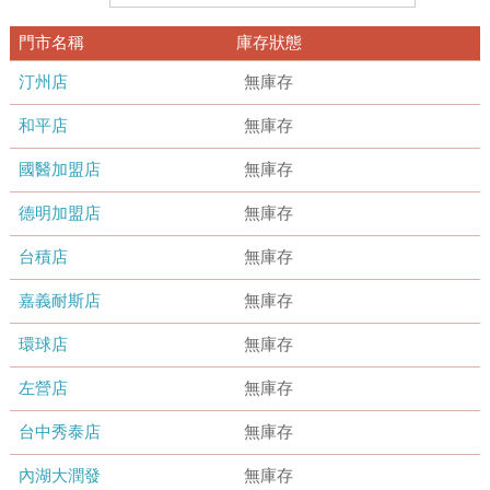
門市名稱
庫存狀態
汀州店
無庫存
和平店
無庫存
國醫加盟店
無庫存
德明加盟店
無庫存
台積店
無庫存
嘉義耐斯店
無庫存
環球店
無庫存
左營店
無庫存
台中秀泰店
無庫存
內湖大潤發
無庫存