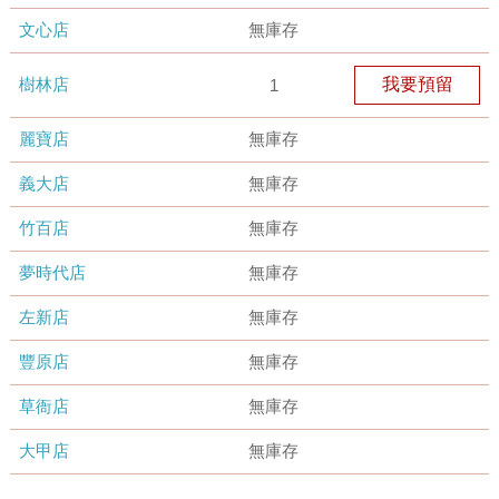
文心店
無庫存
樹林店
我要預留
1
麗寶店
無庫存
義大店
無庫存
竹百店
無庫存
夢時代店
無庫存
左新店
無庫存
豐原店
無庫存
草衙店
無庫存
大甲店
無庫存