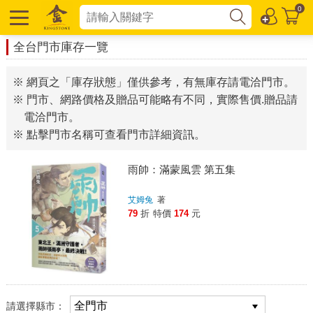
0
全台門市庫存一覽
※ 網頁之「庫存狀態」僅供參考，有無庫存請電洽門市。
※ 門市、網路價格及贈品可能略有不同，實際售價.贈品請
電洽門市。
※ 點擊門市名稱可查看門市詳細資訊。
雨帥：滿蒙風雲 第五集
艾姆兔
著
79
折
特價
174
元
請選擇縣市：