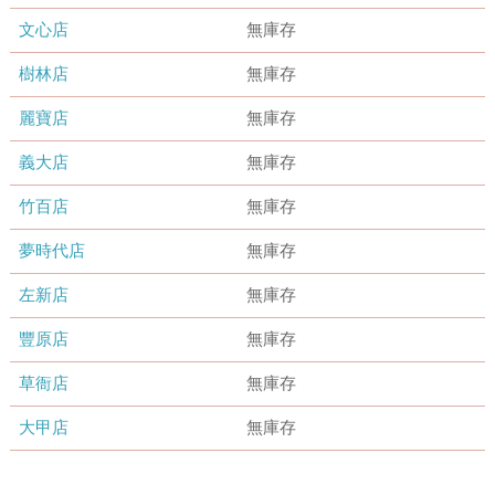
文心店
無庫存
樹林店
無庫存
麗寶店
無庫存
義大店
無庫存
竹百店
無庫存
夢時代店
無庫存
左新店
無庫存
豐原店
無庫存
草衙店
無庫存
大甲店
無庫存