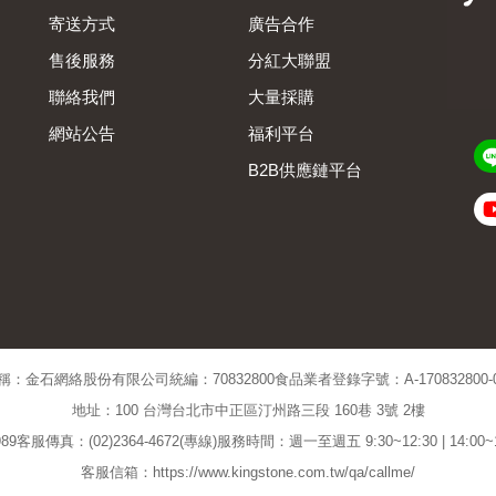
寄送方式
廣告合作
售後服務
分紅大聯盟
聯絡我們
大量採購
網站公告
福利平台
B2B供應鏈平台
Admin
稱：金石網絡股份有限公司
統編：70832800
食品業者登錄字號：A-170832800-00
地址：100 台灣台北市中正區汀州路三段 160巷 3號 2樓
89
客服傳真：(02)2364-4672(專線)
服務時間：週一至週五 9:30~12:30 | 14:00
客服信箱：https://www.kingstone.com.tw/qa/callme/