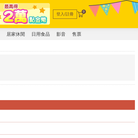
0
登入/註冊
電
居家休閒
日用食品
影音
售票