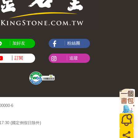
加好友
粉絲團
訂閱
追蹤
000-6
~17:30 (國定例假日除外)