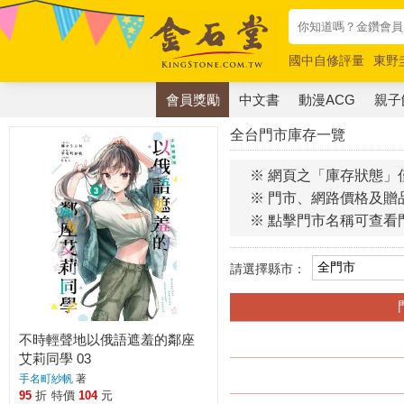
國中自修評量
東野
唯紅花綻放
奧德賽
會員獎勵
中文書
動漫ACG
親子
全台門市庫存一覽
※ 網頁之「庫存狀態」
※ 門市、網路價格及贈
※ 點擊門市名稱可查看
請選擇縣市：
不時輕聲地以俄語遮羞的鄰座
艾莉同學 03
手名町紗帆
著
95
折
特價
104
元