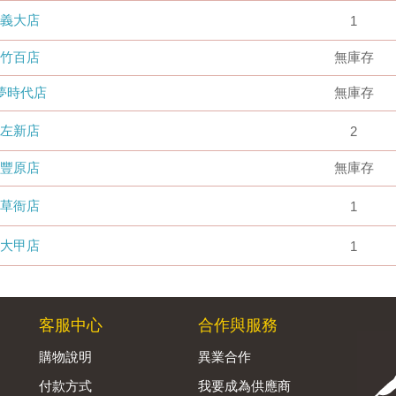
義大店
1
竹百店
無庫存
夢時代店
無庫存
左新店
2
豐原店
無庫存
草衙店
1
大甲店
1
客服中心
合作與服務
購物說明
異業合作
付款方式
我要成為供應商