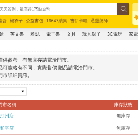
圭吾
楊双子
公益書包
16647續集
吉伊卡哇
通靈藥師
路邊攤新作
馬斯克
玩具總動員5
超慢跑
館
英文書
雜誌
電子書
文具
玩具親子
3C電玩
家
僅供參考，有無庫存請電洽門市。
品可能略有不同，實際售價.贈品請電洽門市。
門市詳細資訊。
門市名稱
庫存狀態
汀州店
無庫存
和平店
無庫存