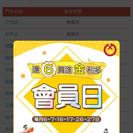
門市名稱
庫存狀態
汀州店
無庫存
和平店
無庫存
國醫加盟店
無庫存
德明加盟店
無庫存
台積店
無庫存
嘉義耐斯店
無庫存
環球店
無庫存
左營店
無庫存
台中秀泰店
無庫存
內湖大潤發
無庫存