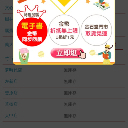
文心店
無庫存
樹林店
無庫存
麗寶店
無庫存
義大店
我要預留
1
竹百店
無庫存
夢時代店
無庫存
左新店
無庫存
豐原店
無庫存
草衙店
無庫存
大甲店
無庫存