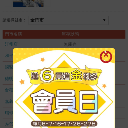
請選擇縣市：
門市名稱
庫存狀態
汀州店
無庫存
和平店
無庫存
國醫加盟店
無庫存
德明加盟店
無庫存
台積店
無庫存
嘉義耐斯店
無庫存
環球店
無庫存
左營店
無庫存