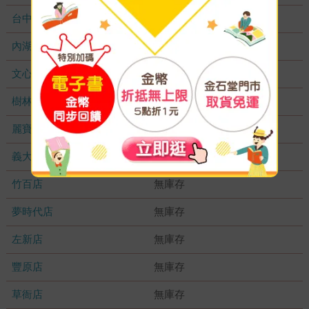
台中秀泰店
無庫存
內湖大潤發
無庫存
文心店
無庫存
樹林店
無庫存
麗寶店
無庫存
義大店
無庫存
竹百店
無庫存
夢時代店
無庫存
左新店
無庫存
豐原店
無庫存
草衙店
無庫存