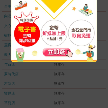
台中秀泰店
無庫存
內湖大潤發
無庫存
文心店
無庫存
樹林店
無庫存
麗寶店
無庫存
義大店
無庫存
竹百店
無庫存
夢時代店
無庫存
左新店
無庫存
豐原店
無庫存
草衙店
無庫存