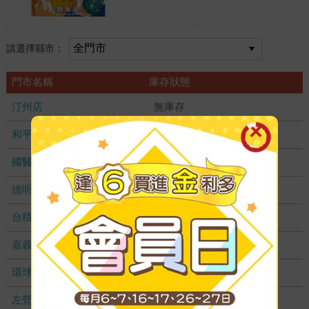
請選擇縣市：
門市名稱
庫存狀態
汀州店
無庫存
和平店
無庫存
國醫加盟店
無庫存
德明加盟店
無庫存
台積店
無庫存
嘉義耐斯店
無庫存
環球店
無庫存
左營店
無庫存