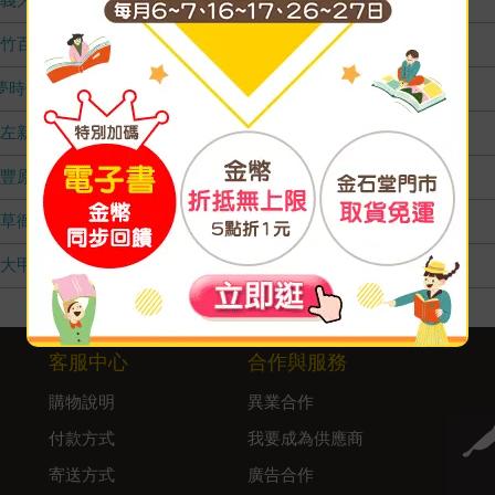
竹百店
無庫存
夢時代店
無庫存
左新店
無庫存
豐原店
無庫存
草衙店
無庫存
大甲店
無庫存
客服中心
合作與服務
購物說明
異業合作
付款方式
我要成為供應商
寄送方式
廣告合作