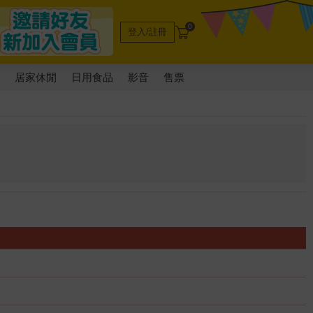
0
登入/註冊
電
居家休閒
日用食品
影音
售票