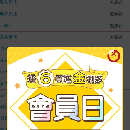
國醫加盟店
無庫存
德明加盟店
無庫存
台積店
無庫存
嘉義耐斯店
無庫存
環球店
無庫存
左營店
無庫存
台中秀泰店
無庫存
內湖大潤發
無庫存
文心店
無庫存
樹林店
無庫存
麗寶店
無庫存
義大店
無庫存