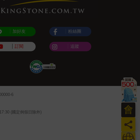
加好友
粉絲團
訂閱
追蹤
000-6
會
~17:30 (國定例假日除外)
員
日