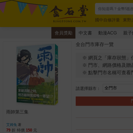
國中自修評量
東野
唯紅花綻放
奧德賽
會員獎勵
中文書
動漫ACG
親子
全台門市庫存一覽
※ 網頁之「庫存狀態」
※ 門市、網路價格及贈
※ 點擊門市名稱可查看
請選擇縣市：
雨帥第三集
艾姆兔
著
79
折
特價
150
元