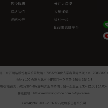
售後服務
分紅大聯盟
聯絡我們
大量採購
網站公告
福利平台
B2B供應鏈平台
Admin
稱：金石網絡股份有限公司
統編：70832800
食品業者登錄字號：A-170832800-00
地址：100 台灣台北市中正區汀州路三段 160巷 3號 2樓
89
客服傳真：(02)2364-4672(專線)
服務時間：週一至週五 9:30~12:30 | 14:00
客服信箱：https://www.kingstone.com.tw/qa/callme/
Copyright© 2000–2026 金石網絡股份有限公司