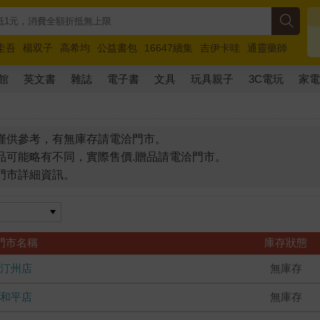
圭吾
楊双子
高希均
公益書包
16647續集
吉伊卡哇
通靈藥師
路邊攤新作
馬斯克
玩具總動員5
超慢跑
館
英文書
雜誌
電子書
文具
玩具親子
3C電玩
家
僅供參考，有無庫存請電洽門市。
品可能略有不同，實際售價.贈品請電洽門市。
門市詳細資訊。
門市名稱
庫存狀態
汀州店
無庫存
和平店
無庫存