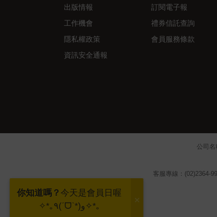
出版情報
訂閱電子報
工作機會
禮券信託查詢
隱私權政策
會員服務條款
資訊安全通報
公司名
客服專線：(02)2364-99
你知道嗎？
今天是會員日喔
✧*｡٩(ˊᗜˋ*)و✧*｡