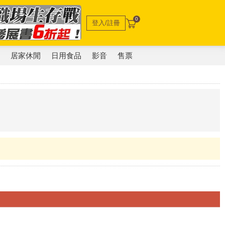
0
登入/註冊
電
居家休閒
日用食品
影音
售票