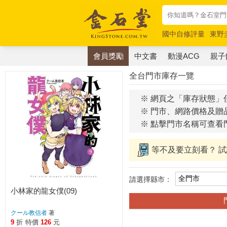
國中自修評量
東野
唯紅花綻放
奧德賽
會員獎勵
中文書
動漫ACG
親子
全台門市庫存一覽
※ 網頁之「庫存狀態」
※ 門市、網路價格及贈
※ 點擊門市名稱可查看
等不及要立刻看？ 
請選擇縣市：
小林家的龍女僕(09)
クール教信者
著
9
折
特價
126
元