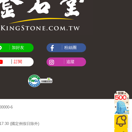
加好友
粉絲團
訂閱
追蹤
000-6
~17:30 (國定例假日除外)