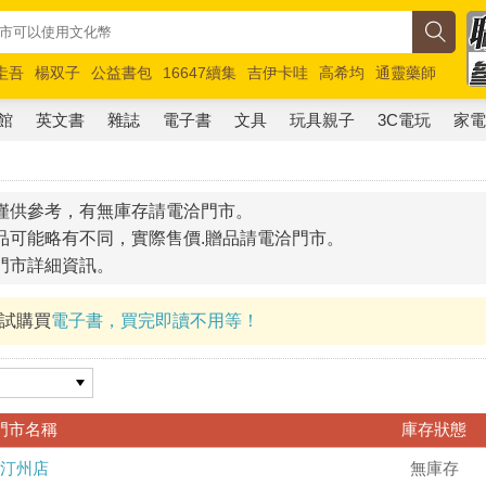
圭吾
楊双子
公益書包
16647續集
吉伊卡哇
高希均
通靈藥師
路邊攤新作
馬斯克
玩具總動員5
超慢跑
館
英文書
雜誌
電子書
文具
玩具親子
3C電玩
家
僅供參考，有無庫存請電洽門市。
品可能略有不同，實際售價.贈品請電洽門市。
門市詳細資訊。
試試購買
電子書，買完即讀不用等！
門市名稱
庫存狀態
汀州店
無庫存