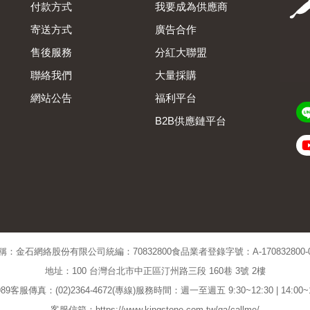
付款方式
我要成為供應商
寄送方式
廣告合作
售後服務
分紅大聯盟
聯絡我們
大量採購
網站公告
福利平台
B2B供應鏈平台
Admin
稱：金石網絡股份有限公司
統編：70832800
食品業者登錄字號：A-170832800-00
地址：100 台灣台北市中正區汀州路三段 160巷 3號 2樓
89
客服傳真：(02)2364-4672(專線)
服務時間：週一至週五 9:30~12:30 | 14:00
客服信箱：https://www.kingstone.com.tw/qa/callme/