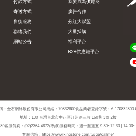
付款方式
我要成為供應商
寄送方式
廣告合作
售後服務
分紅大聯盟
聯絡我們
大量採購
網站公告
福利平台
B2B供應鏈平台
Admin
稱：金石網絡股份有限公司
統編：70832800
食品業者登錄字號：A-170832800-00
地址：100 台灣台北市中正區汀州路三段 160巷 3號 2樓
89
客服傳真：(02)2364-4672(專線)
服務時間：週一至週五 9:30~12:30 | 14:00
客服信箱：https://www.kingstone.com.tw/qa/callme/