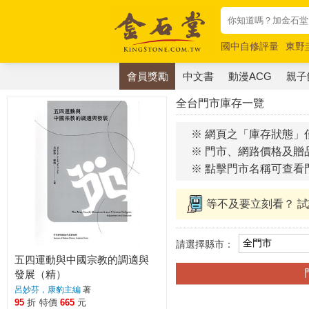
國中自修評量
東野
唯紅花綻放
奧德賽
會員獎勵
中文書
動漫ACG
親子
全台門市庫存一覽
※ 網頁之「庫存狀態」
※ 門市、網路價格及贈
※ 點擊門市名稱可查看
等不及要立刻看？ 
請選擇縣市：
五四運動與中國宗教的調適與
發展（精）
呂妙芬，康豹主編
著
95
折
特價
665
元