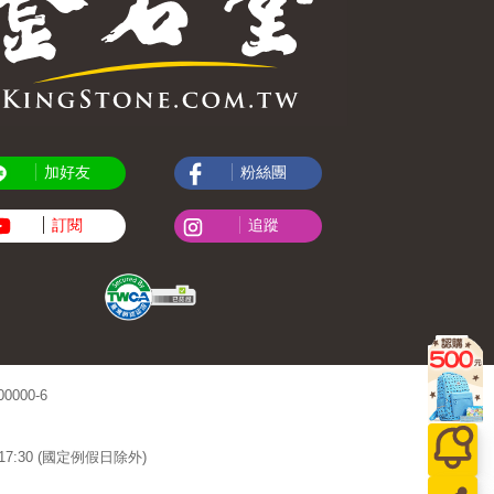
加好友
粉絲團
訂閱
追蹤
000-6
~17:30 (國定例假日除外)