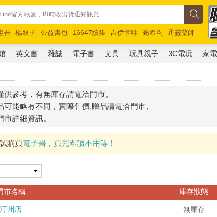
圭吾
楊双子
公益書包
16647續集
吉伊卡哇
高希均
通靈藥師
路邊攤新作
馬斯克
玩具總動員5
超慢跑
館
英文書
雜誌
電子書
文具
玩具親子
3C電玩
家
僅供參考，有無庫存請電洽門市。
品可能略有不同，實際售價.贈品請電洽門市。
門市詳細資訊。
試試購買
電子書，買完即讀不用等！
門市名稱
庫存狀態
汀州店
無庫存