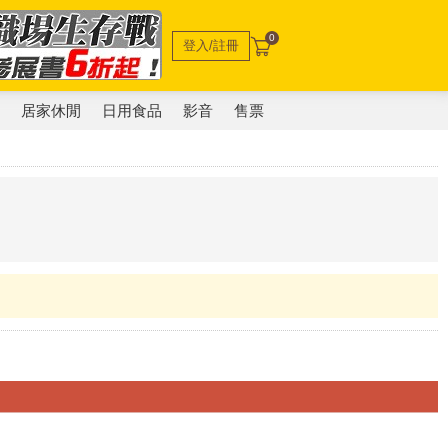
0
登入/註冊
電
居家休閒
日用食品
影音
售票