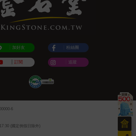
加好友
粉絲團
訂閱
追蹤
000-6
會
~17:30 (國定例假日除外)