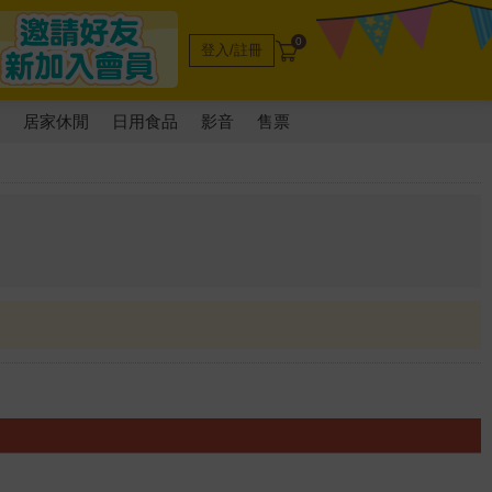
0
登入/註冊
電
居家休閒
日用食品
影音
售票