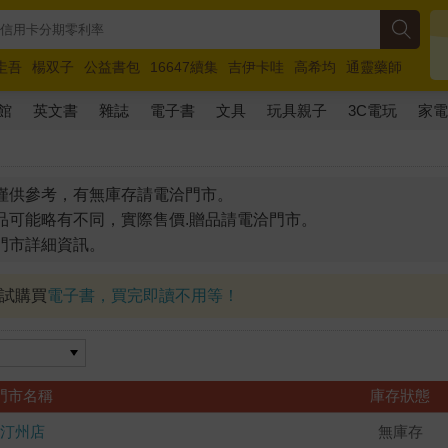
圭吾
楊双子
公益書包
16647續集
吉伊卡哇
高希均
通靈藥師
路邊攤新作
馬斯克
玩具總動員5
超慢跑
館
英文書
雜誌
電子書
文具
玩具親子
3C電玩
家
僅供參考，有無庫存請電洽門市。
品可能略有不同，實際售價.贈品請電洽門市。
門市詳細資訊。
試試購買
電子書，買完即讀不用等！
門市名稱
庫存狀態
汀州店
無庫存