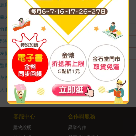
麗寶店
無庫存
義大店
無庫存
竹百店
無庫存
夢時代店
無庫存
左新店
無庫存
豐原店
無庫存
草衙店
無庫存
大甲店
無庫存
客服中心
合作與服務
購物說明
異業合作