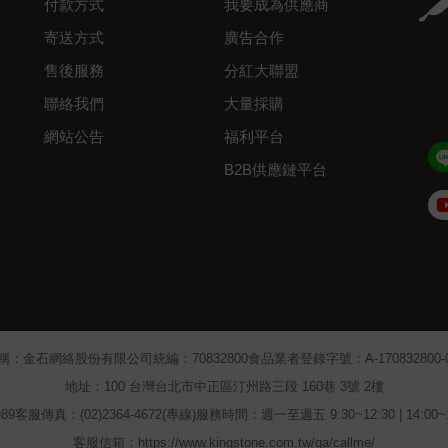
付款方式
我要成為供應商
寄送方式
廣告合作
售後服務
分紅大聯盟
聯絡我們
大量採購
網站公告
福利平台
B2B供應鏈平台
Admin
稱：金石網絡股份有限公司
統編：70832800
食品業者登錄字號：A-170832800-00
地址：100 台灣台北市中正區汀州路三段 160巷 3號 2樓
89
客服傳真：(02)2364-4672(專線)
服務時間：週一至週五 9:30~12:30 | 14:00
客服信箱：https://www.kingstone.com.tw/qa/callme/