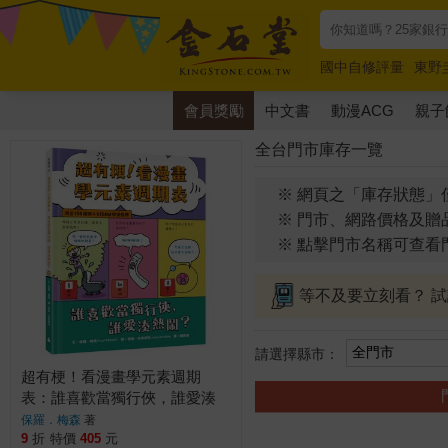
國中自修評量
東野
唯紅花綻放
奧德賽
會員獎勵
中文書
動漫ACG
親子
全台門市庫存一覽
※ 網頁之「庫存狀態」
※ 門市、網路價格及贈
※ 點擊門市名稱可查看
等不及要立刻看？ 
請選擇縣市：
超有梗！看漫畫學元素週期
表：誰喜歡當獨行俠，誰愛湊
熱鬧？【符合108課綱 X
保羅．梅森
著
STEAM學習指標】
9
折
特價
405
元