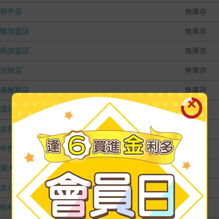
和平店
無庫存
國醫加盟店
無庫存
德明加盟店
無庫存
台積店
無庫存
嘉義耐斯店
無庫存
環球店
無庫存
左營店
無庫存
台中秀泰店
無庫存
內湖大潤發
無庫存
文心店
無庫存
樹林店
無庫存