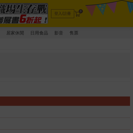
0
登入/註冊
電
居家休閒
日用食品
影音
售票