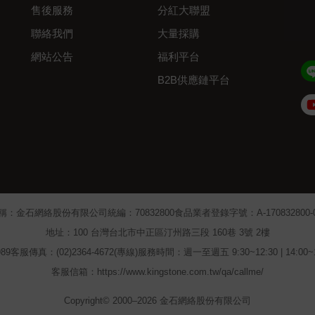
售後服務
分紅大聯盟
聯絡我們
大量採購
網站公告
福利平台
B2B供應鏈平台
Admin
稱：金石網絡股份有限公司
統編：70832800
食品業者登錄字號：A-170832800-00
地址：100 台灣台北市中正區汀州路三段 160巷 3號 2樓
89
客服傳真：(02)2364-4672(專線)
服務時間：週一至週五 9:30~12:30 | 14:00
客服信箱：https://www.kingstone.com.tw/qa/callme/
Copyright© 2000–2026 金石網絡股份有限公司