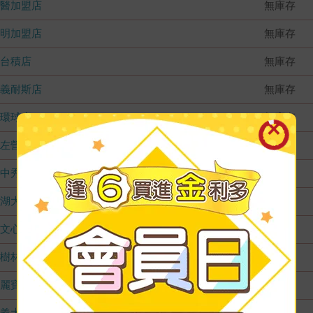
國醫加盟店
無庫存
德明加盟店
無庫存
台積店
無庫存
嘉義耐斯店
無庫存
環球店
無庫存
左營店
無庫存
台中秀泰店
無庫存
內湖大潤發
無庫存
文心店
無庫存
樹林店
無庫存
麗寶店
無庫存
義大店
無庫存