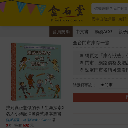
國中自修評量
東野
唯紅花綻放
奧德賽
會員獎勵
中文書
動漫ACG
親子
全台門市庫存一覽
※ 網頁之「庫存狀態」
※ 門市、網路價格及贈
※ 點擊門市名稱可查看
請選擇縣市：
找到真正想做的事！生涯探索X
名人小傳記 X圖像式繪本套書
（誰說科學家只在實驗室？＋
薩斯基亞．格溫Saskia Gwinn
著
誰說數學家只會寫公式？）
9
折
特價
692
元