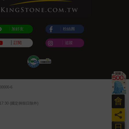
加好友
粉絲團
訂閱
追蹤
000-6
會
~17:30 (國定例假日除外)
員
日