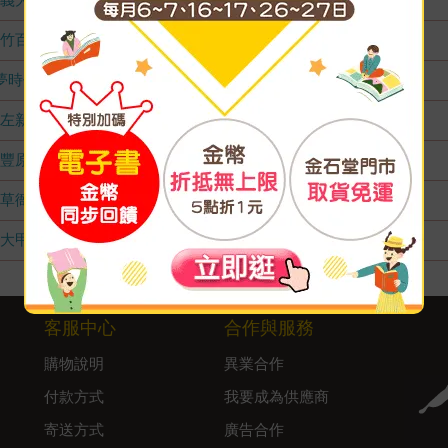
竹百店
無庫存
夢時代店
無庫存
左新店
無庫存
豐原店
無庫存
草衙店
無庫存
大甲店
無庫存
客服中心
合作與服務
購物說明
異業合作
付款方式
我要成為供應商
寄送方式
廣告合作