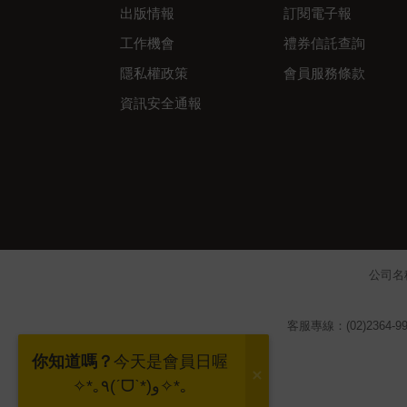
出版情報
訂閱電子報
工作機會
禮券信託查詢
隱私權政策
會員服務條款
資訊安全通報
公司名
客服專線：(02)2364-99
你知道嗎？
今天是會員日喔
✧*｡٩(ˊᗜˋ*)و✧*｡