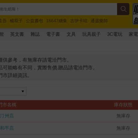
圭吾
楊双子
公益書包
16647續集
吉伊卡哇
通靈藥師
路邊攤新作
馬斯克
玩具總動員5
超慢跑
館
英文書
雜誌
電子書
文具
玩具親子
3C電玩
家
僅供參考，有無庫存請電洽門市。
品可能略有不同，實際售價.贈品請電洽門市。
門市詳細資訊。
門市名稱
庫存狀態
汀州店
無庫存
和平店
無庫存