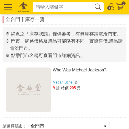
0
全台門市庫存一覽
※ 網頁之「庫存狀態」僅供參考，有無庫存請電洽門市。
※ 門市、網路價格及贈品可能略有不同，實際售價.贈品請
電洽門市。
※ 點擊門市名稱可查看門市詳細資訊。
Who Was Michael Jackson?
Megan Stine
著
9
折
特價
205
元
請選擇縣市：