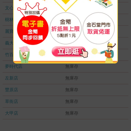
文心店
無庫存
樹林店
無庫存
麗寶店
無庫存
義大店
無庫存
竹百店
無庫存
夢時代店
無庫存
左新店
無庫存
豐原店
無庫存
草衙店
無庫存
大甲店
無庫存