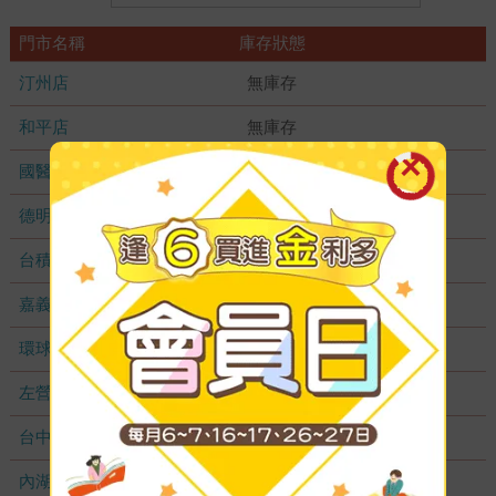
門市名稱
庫存狀態
汀州店
無庫存
和平店
無庫存
國醫加盟店
無庫存
德明加盟店
無庫存
台積店
無庫存
嘉義耐斯店
無庫存
環球店
無庫存
左營店
無庫存
台中秀泰店
無庫存
內湖大潤發
無庫存