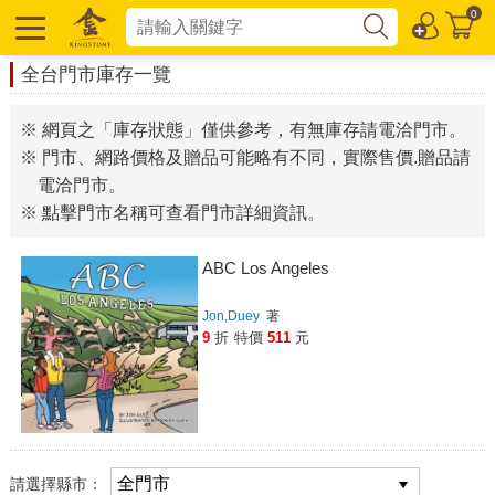
0
全台門市庫存一覽
※ 網頁之「庫存狀態」僅供參考，有無庫存請電洽門市。
※ 門市、網路價格及贈品可能略有不同，實際售價.贈品請
電洽門市。
※ 點擊門市名稱可查看門市詳細資訊。
ABC Los Angeles
Jon,Duey
著
9
折
特價
511
元
請選擇縣市：