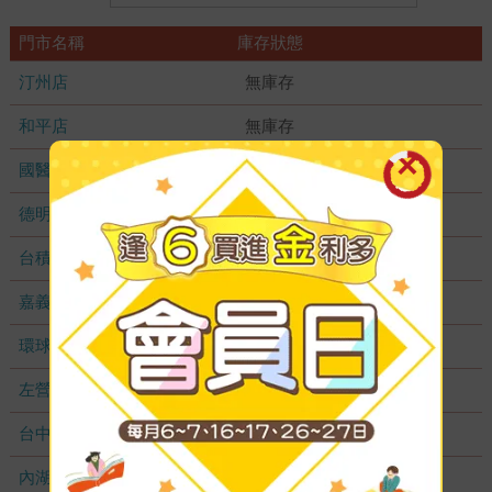
門市名稱
庫存狀態
汀州店
無庫存
和平店
無庫存
國醫加盟店
無庫存
德明加盟店
無庫存
台積店
無庫存
嘉義耐斯店
無庫存
環球店
無庫存
左營店
無庫存
台中秀泰店
無庫存
內湖大潤發
無庫存