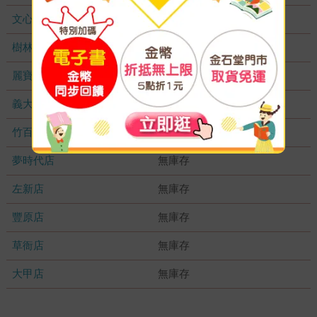
文心店
無庫存
樹林店
無庫存
麗寶店
無庫存
義大店
無庫存
竹百店
無庫存
夢時代店
無庫存
左新店
無庫存
豐原店
無庫存
草衙店
無庫存
大甲店
無庫存