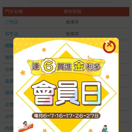
門市名稱
庫存狀態
汀州店
無庫存
和平店
無庫存
國醫加盟店
無庫存
德明加盟店
無庫存
台積店
無庫存
嘉義耐斯店
無庫存
環球店
無庫存
左營店
無庫存
台中秀泰店
無庫存
內湖大潤發
無庫存