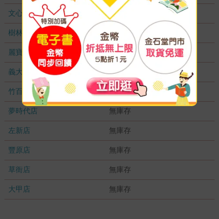
文心店
無庫存
樹林店
無庫存
麗寶店
無庫存
義大店
無庫存
竹百店
無庫存
夢時代店
無庫存
左新店
無庫存
豐原店
無庫存
草衙店
無庫存
大甲店
無庫存